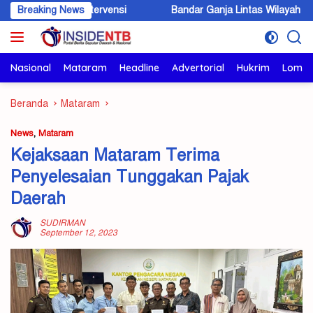
Langsung
kus Intervensi
Breaking News
Bandar Ganja Lintas Wilayah Dibekuk di KSB, 
ke
konten
Nasional
Mataram
Headline
Advertorial
Hukrim
Lomb
Beranda
Mataram
News
,
Mataram
Kejaksaan Mataram Terima
Penyelesaian Tunggakan Pajak
Daerah
SUDIRMAN
September 12, 2023