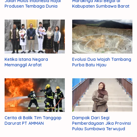
Jalan Mulus Indonesia Rajai
Maraknya Aksi Begal di
Produsen Tembaga Dunia
Kabupaten Sumbawa Barat
Ketika Istana Negara
Evolusi Dua Wajah Tambang
Memanggil Arafat
Purba Batu Hijau
Cerita di Balik Tim Tanggap
Dampak Dari Segi
Darurat PT AMMAN
Pemberdayaan Jika Provinsi
Pulau Sumbawa Terwujud