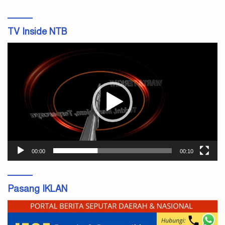
TV Inside NTB
Pemutar
Video
00:00
00:10
Pasang IKLAN