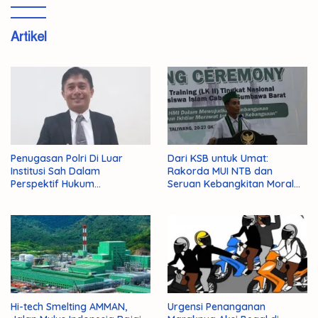
Artikel
Penugasan Polri Di Luar
Dari KSB untuk Umat:
Institusi Sah Dalam
Rakorda MUI NTB dan
Perspektif Hukum
Seruan Kebangkitan Moral
Administrasi Negara
Para Ulama
Hi-tech Smelting AMMAN,
Urgensi Penanganan