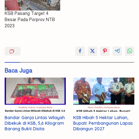
KSB Pasang Target 4
Besar Pada Porprov NTB
2023
2023
3
Besar
Baca Juga
Bertanding
di
Porprov
Koni
KSB
NTB
Bandar Ganja Lintas Wilayah
KSB Hibah 5 Hektar Lahan,
Dibekuk di KSB, 5,6 Kilogram
Bupati: Pembangunan Lapas
Siap
Barang Bukti Disita
Dibangun 2027
Targetkan