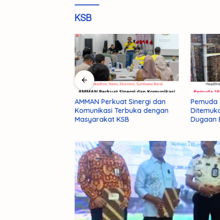
KSB
AMMAN Perkuat Sinergi dan
Pemuda 1
 Hektar Lahan,
Komunikasi Terbuka dengan
Ditemukan
mbangunan Lapas
Masyarakat KSB
Dugaan B
027