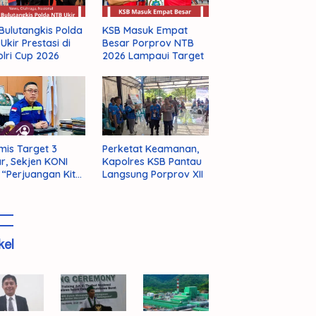
Bulutangkis Polda
KSB Masuk Empat
Ukir Prestasi di
Besar Porprov NTB
lri Cup 2026
2026 Lampaui Target
mis Target 3
Perketat Keamanan,
r, Sekjen KONI
Kapolres KSB Pantau
 “Perjuangan Kita
Langsung Porprov XII
m Selesai!”
kel