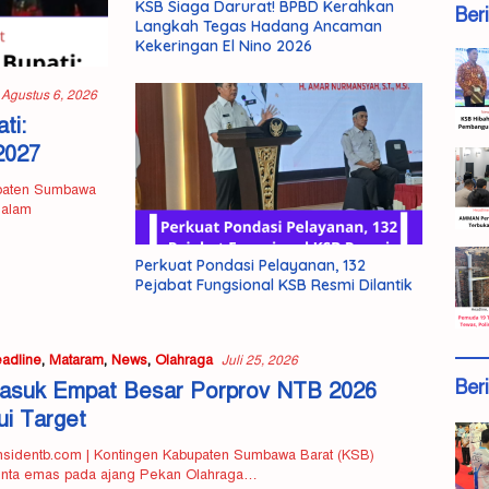
KSB Siaga Darurat! BPBD Kerahkan
Ber
Langkah Tegas Hadang Ancaman
Kekeringan El Nino 2026
Agustus 6, 2026
ti:
2027
upaten Sumbawa
dalam
Perkuat Pondasi Pelayanan, 132
Pejabat Fungsional KSB Resmi Dilantik
adline
,
Mataram
,
News
,
Olahraga
Juli 25, 2026
Ber
asuk Empat Besar Porprov NTB 2026
i Target
nsidentb.com | Kontingen Kabupaten Sumbawa Barat (KSB)
tinta emas pada ajang Pekan Olahraga…