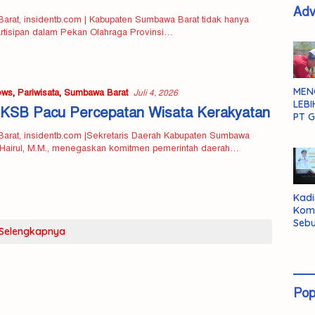
Adv
rat, insidentb.com | Kabupaten Sumbawa Barat tidak hanya
rtisipan dalam Pekan Olahraga Provinsi…
MEN
ews
,
Pariwisata
,
Sumbawa Barat
Juli 4, 2026
LEBI
KSB Pacu Percepatan Wisata Kerakyatan
PT G
arat, insidentb.com |Sekretaris Daerah Kabupaten Sumbawa
. Hairul, M.M., menegaskan komitmen pemerintah daerah…
Kadi
Kom
Sebu
Selengkapnya
Pent
Inte
Dat
Pop