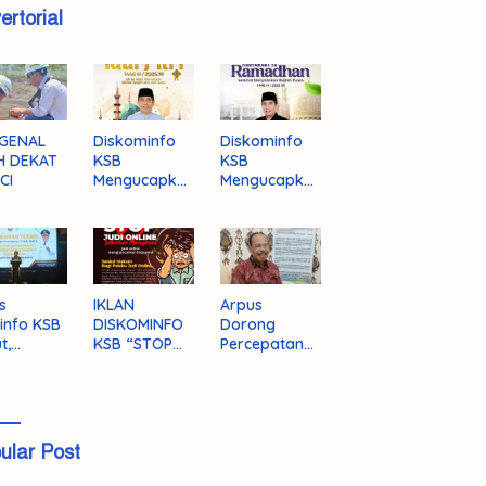
ertorial
GENAL
Diskominfo
Diskominfo
H DEKAT
KSB
KSB
CI
Mengucapka
Mengucapka
n Selamat
n Selamat
Hari Raya
Menjalankan
Idul Fitri 1446
Ibadah Puasa
H/2025 M
1446 H/2025
M
s
IKLAN
Arpus
info KSB
DISKOMINFO
Dorong
t,
KSB “STOP
Percepatan
ingnya
JUDI ONLINE”
Literasi
grasi
Masyarakat
a
KSB
ular Post