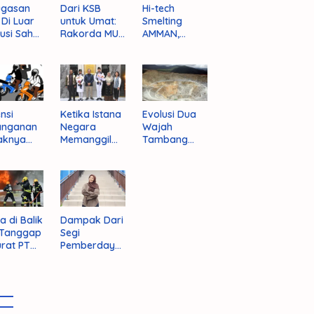
ugasan
Dari KSB
Hi-tech
i Di Luar
untuk Umat:
Smelting
tusi Sah
Rakorda MUI
AMMAN,
am
NTB dan
Jalan Mulus
pektif
Seruan
Indonesia
um
Kebangkitan
Rajai
nistrasi
Moral Para
Produsen
ara
Ulama
Tembaga
Dunia
nsi
Ketika Istana
Evolusi Dua
anganan
Negara
Wajah
aknya
Memanggil
Tambang
 Begal di
Arafat
Purba Batu
upaten
Hijau
bawa
t
a di Balik
Dampak Dari
 Tanggap
Segi
rat PT
Pemberdaya
AN
an Jika
Provinsi Pulau
Sumbawa
Terwujud