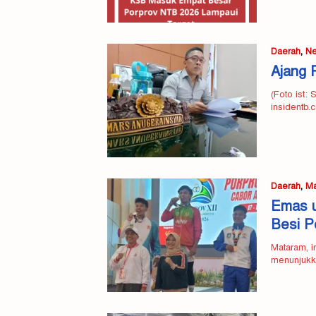
Daerah
,
N
Ajang 
(Foto ist:
insidentb
Daerah
,
Ma
Emas u
Besi P
Mataram, i
menunjukka