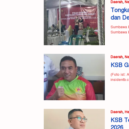
Daerah
,
N
Tongka
dan De
Sumbawa Ba
Sumbawa B
Daerah
,
N
KSB Ga
(Foto ist:
insidentb
Daerah
,
He
KSB Te
2026