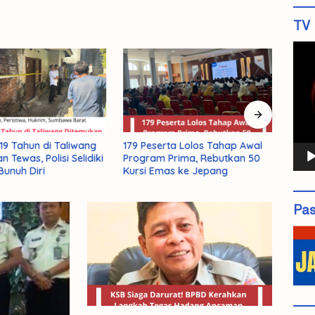
TV 
Pemu
Vide
9 Tahun di Taliwang
179 Peserta Lolos Tahap Awal
KSB S
 Tewas, Polisi Selidiki
Program Prima, Rebutkan 50
Kera
unuh Diri
Kursi Emas ke Jepang
Hada
El Ni
Pas