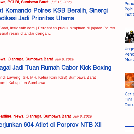
ews
,
POLRI
,
Sumbawa Barat
Juli 15, 2026
Pen
Polr
t Komando Polres KSB Beralih, Sinergi
Insti
dikasi Jadi Prioritas Utama
Dal
Pers
rat, insidentb.com | Pergantian pucuk pimpinan di jajaran Polres
Huk
arat resmi ditandai dengan…
Admi
Neg
Urge
Pen
ews
,
Olahraga
,
Sumbawa Barat
Mar
Juli 8, 2026
Aksi
gal Jadi Tuan Rumah Cabor Kick Boxing
Kab
Sum
 Andi Laweng, SH, MH, Ketua Koni KSB) Sumbawa Barat,
Bara
.com | Kabupaten Sumbawa…
Cerit
Tim
Daru
AMM
adline
,
News
,
Olahraga
,
Sumbawa Barat
Juli 8, 2026
rjunkan 604 Atlet di Porprov NTB XII