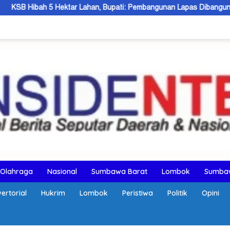
ektar Lahan, Bupati: Pembangunan Lapas Dibangun 2027
De
Olahraga
Nasional
Sumbawa Barat
Lombok
Sumba
ertorial
Hukrim
Lombok
Peristiwa
Politik
Opini