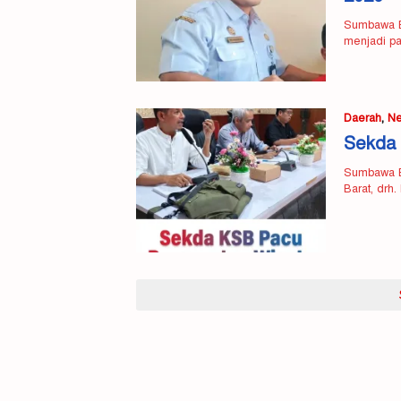
Sumbawa Ba
menjadi pa
Daerah
,
N
Sekda 
Sumbawa B
Barat, drh