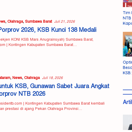
Tim 
NTB 
ews
,
Olahraga
,
Sumbawa Barat
Juli 21, 2026
Kapo
Porprov 2026, KSB Kunci 138 Medali
 Sekjen KONI KSB Mars Anugrainsyah) Sumbawa Barat,
.com | Kontingen Kabupaten Sumbawa Barat…
Opti
Besa
KSB:
taram
,
News
,
Olahraga
Belu
Juli 18, 2026
ntuk KSB, Gunawan Sabet Juara Angkat
orprov NTB 2026
Arti
nsidentb.com | Kontingen Kabupaten Sumbawa Barat kembali
n prestasi di ajang Pekan Olahraga Provinsi…