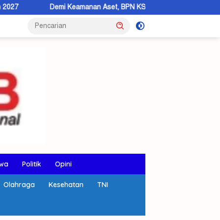
mi Keamanan Aset, BPN KSB Dorong Warga Beralih ke Sertipikat Elek
wa
Politik
Opini
Olahraga
Kesehatan
TNI