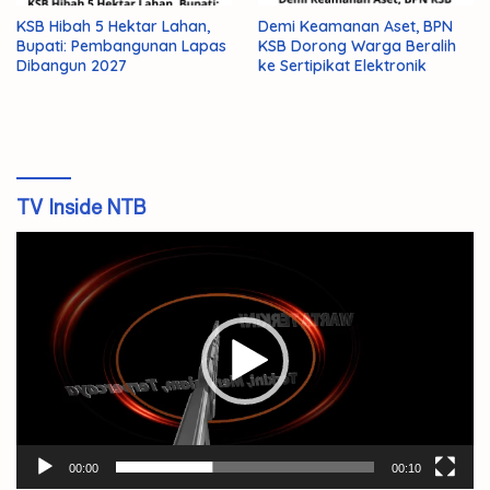
KSB Hibah 5 Hektar Lahan,
Demi Keamanan Aset, BPN
Bupati: Pembangunan Lapas
KSB Dorong Warga Beralih
Dibangun 2027
ke Sertipikat Elektronik
TV Inside NTB
Pemutar
Video
00:00
00:10