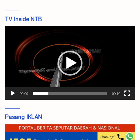
TV Inside NTB
Pemutar
Video
00:00
00:10
Pasang IKLAN