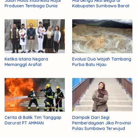
Jalan Mulus Indonesia Rajai
Maraknya Aksi Begal di
Produsen Tembaga Dunia
Kabupaten Sumbawa Barat
Ketika Istana Negara
Evolusi Dua Wajah Tambang
Memanggil Arafat
Purba Batu Hijau
Cerita di Balik Tim Tanggap
Dampak Dari Segi
Darurat PT AMMAN
Pemberdayaan Jika Provinsi
Pulau Sumbawa Terwujud