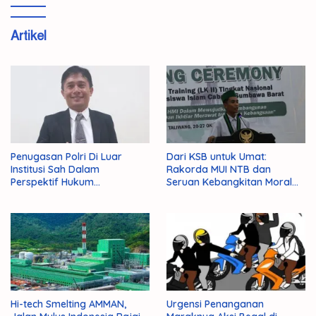
Artikel
Penugasan Polri Di Luar
Dari KSB untuk Umat:
Institusi Sah Dalam
Rakorda MUI NTB dan
Perspektif Hukum
Seruan Kebangkitan Moral
Administrasi Negara
Para Ulama
Hi-tech Smelting AMMAN,
Urgensi Penanganan