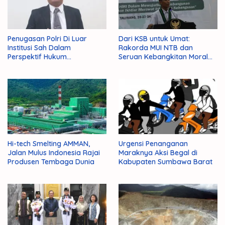
Penugasan Polri Di Luar
Dari KSB untuk Umat:
Institusi Sah Dalam
Rakorda MUI NTB dan
Perspektif Hukum
Seruan Kebangkitan Moral
Administrasi Negara
Para Ulama
Hi-tech Smelting AMMAN,
Urgensi Penanganan
Jalan Mulus Indonesia Rajai
Maraknya Aksi Begal di
Produsen Tembaga Dunia
Kabupaten Sumbawa Barat