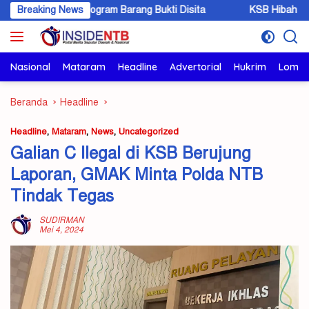
Langsung
,6 Kilogram Barang Bukti Disita
Breaking News
KSB Hibah 5 Hektar Lahan,
ke
konten
Nasional
Mataram
Headline
Advertorial
Hukrim
Lomb
Beranda
Headline
Headline
,
Mataram
,
News
,
Uncategorized
Galian C Ilegal di KSB Berujung
Laporan, GMAK Minta Polda NTB
Tindak Tegas
SUDIRMAN
Mei 4, 2024