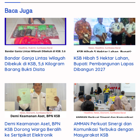
#Gmak
Baca Juga
Ilegal
Polda
NTB
Bandar Ganja Lintas Wilayah
KSB Hibah 5 Hektar Lahan,
Dibekuk di KSB, 5,6 Kilogram
Bupati: Pembangunan Lapas
Barang Bukti Disita
Dibangun 2027
Demi Keamanan Aset, BPN
AMMAN Perkuat Sinergi dan
KSB Dorong Warga Beralih
Komunikasi Terbuka dengan
ke Sertipikat Elektronik
Masyarakat KSB