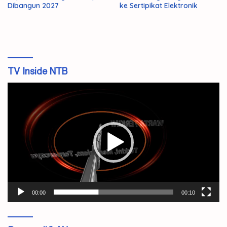
Dibangun 2027
ke Sertipikat Elektronik
TV Inside NTB
Pemutar
Video
00:00
00:10