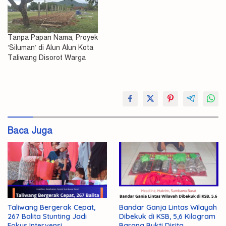
Tanpa Papan Nama, Proyek
‘Siluman’ di Alun Alun Kota
Taliwang Disorot Warga
#Pot
Diamankan
Pelaku
Baca Juga
Polisi
Rusak
Taliwang Bergerak Cepat,
Bandar Ganja Lintas Wilayah
267 Balita Stunting Jadi
Dibekuk di KSB, 5,6 Kilogram
Fokus Intervensi
Barang Bukti Disita