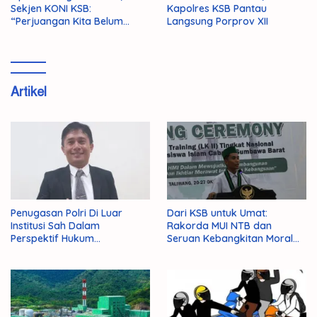
Sekjen KONI KSB:
Kapolres KSB Pantau
“Perjuangan Kita Belum
Langsung Porprov XII
Selesai!”
Artikel
Penugasan Polri Di Luar
Dari KSB untuk Umat:
Institusi Sah Dalam
Rakorda MUI NTB dan
Perspektif Hukum
Seruan Kebangkitan Moral
Administrasi Negara
Para Ulama