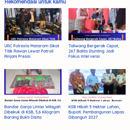
Rekomendasi untuk kamu
URC Polresta Mataram Sikat
Taliwang Bergerak Cepat,
Titik Rawan Lewat Patroli
267 Balita Stunting Jadi
Rinjani Presisi
Fokus Intervensi
Bandar Ganja Lintas Wilayah
KSB Hibah 5 Hektar Lahan,
Dibekuk di KSB, 5,6 Kilogram
Bupati: Pembangunan Lapas
Barang Bukti Disita
Dibangun 2027