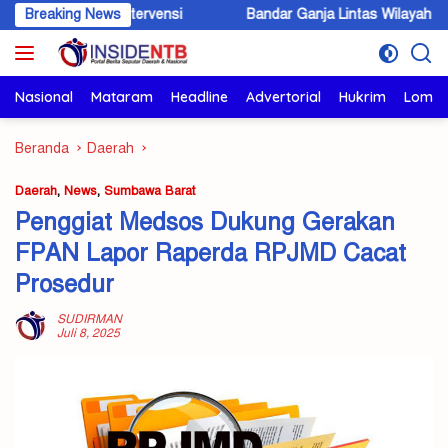
Langsung
okus Intervensi
Breaking News
Bandar Ganja Lintas Wilayah Dibekuk di KSB,
ke
konten
Nasional
Mataram
Headline
Advertorial
Hukrim
Lomb
Beranda
Daerah
Daerah
,
News
,
Sumbawa Barat
Penggiat Medsos Dukung Gerakan
FPAN Lapor Raperda RPJMD Cacat
Prosedur
SUDIRMAN
Juli 8, 2025