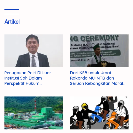
Artikel
Penugasan Polri Di Luar
Dari KSB untuk Umat:
Institusi Sah Dalam
Rakorda MUI NTB dan
Perspektif Hukum
Seruan Kebangkitan Moral
Administrasi Negara
Para Ulama