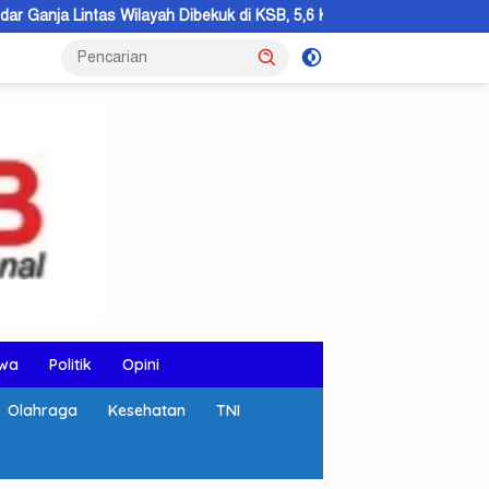
ah Dibekuk di KSB, 5,6 Kilogram Barang Bukti Disita
KSB Hib
wa
Politik
Opini
Olahraga
Kesehatan
TNI