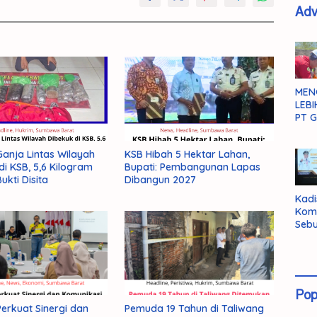
Adv
MEN
LEBI
PT G
anja Lintas Wilayah
KSB Hibah 5 Hektar Lahan,
di KSB, 5,6 Kilogram
Bupati: Pembangunan Lapas
ukti Disita
Dibangun 2027
Kadi
Kom
Sebu
Pent
Inte
Dat
Pop
rkuat Sinergi dan
Pemuda 19 Tahun di Taliwang