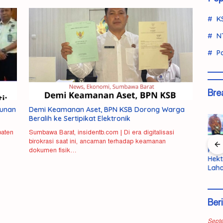
K
N
Po
Bre
gunan
Demi Keamanan Aset, BPN KSB Dorong Warga
Beralih ke Sertipikat Elektronik
paten
Sumbawa Barat, insidentb.com | Di era digitalisasi
birokrasi saat ini, ancaman terhadap keamanan
Polisi Ringkus
Pemda KSB
Bandar
KSB 
dokumen fisik…
an
Kurir Ganja
Terbuka
Ganja Lintas
Hekt
swi
Antarprovinsi
pada Kritik
Wilayah
Laha
di Pasaman
untuk
Dibekuk di
Bupa
,
Barat
Evaluasi
KSB, 5,6
Pem
Kinerja
Kilogram
n La
Ber
nuhan
Barang Bukti
Dib
Disita
202
kap
Sept