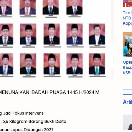
Tim 
NTB 
Kapo
Opti
Besa
KSB:
Belu
ENUNAIKAN IBADAH PUASA 1445 H/2024 M
Arti
g Jadi Fokus Intervensi
 5,6 Kilogram Barang Bukti Disita
gunan Lapas Dibangun 2027