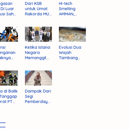
ugasan
Dari KSB
Hi-tech
i Di Luar
untuk Umat:
Smelting
tusi Sah
Rakorda MUI
AMMAN,
am
NTB dan
Jalan Mulus
pektif
Seruan
Indonesia
um
Kebangkitan
Rajai
nistrasi
Moral Para
Produsen
ara
Ulama
Tembaga
Dunia
nsi
Ketika Istana
Evolusi Dua
anganan
Negara
Wajah
aknya
Memanggil
Tambang
 Begal di
Arafat
Purba Batu
upaten
Hijau
bawa
t
a di Balik
Dampak Dari
 Tanggap
Segi
rat PT
Pemberdaya
AN
an Jika
Provinsi Pulau
Sumbawa
Terwujud