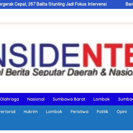
ita Stunting Jadi Fokus Intervensi
Bandar Ganja Lintas Wilay
Olahraga
Nasional
Sumbawa Barat
Lombok
Sumba
ertorial
Hukrim
Lombok
Peristiwa
Politik
Opini