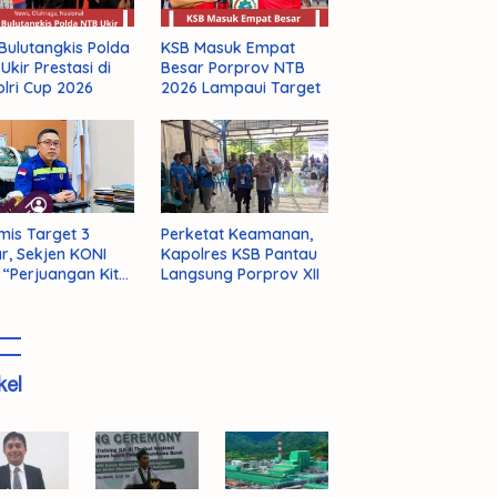
Bulutangkis Polda
KSB Masuk Empat
Ukir Prestasi di
Besar Porprov NTB
lri Cup 2026
2026 Lampaui Target
mis Target 3
Perketat Keamanan,
r, Sekjen KONI
Kapolres KSB Pantau
 “Perjuangan Kita
Langsung Porprov XII
m Selesai!”
kel