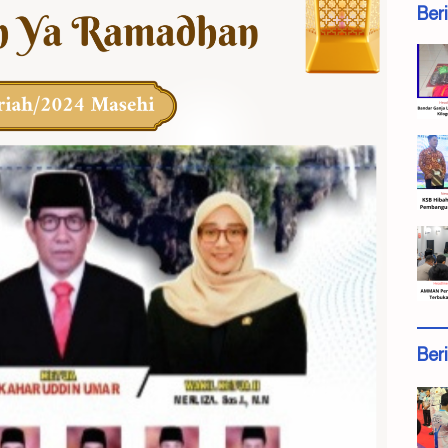
Ber
Ber