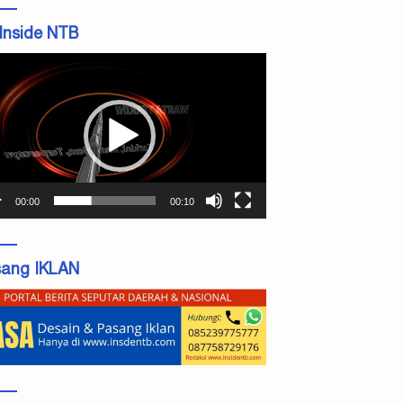
Inside NTB
tar
o
00:00
00:10
ang IKLAN