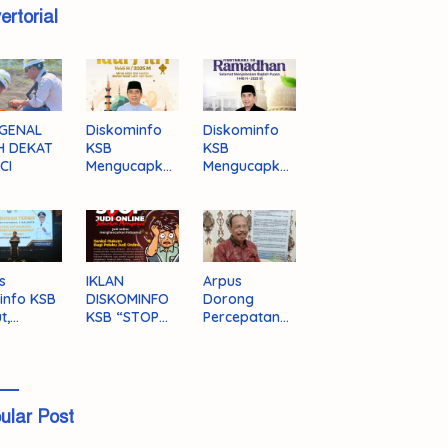
ertorial
GENAL
Diskominfo
Diskominfo
H DEKAT
KSB
KSB
CI
Mengucapka
Mengucapka
n Selamat
n Selamat
Hari Raya
Menjalankan
Idul Fitri 1446
Ibadah Puasa
H/2025 M
1446 H/2025
M
s
IKLAN
Arpus
info KSB
DISKOMINFO
Dorong
t,
KSB “STOP
Percepatan
ingnya
JUDI ONLINE”
Literasi
grasi
Masyarakat
a
KSB
ular Post