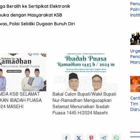
Pen
Beralih ke Sertipikat Elektronik
Polr
rbuka dengan Masyarakat KSB
Insti
Dal
, Polisi Selidiki Dugaan Bunuh Diri
Pers
Huk
Admi
Neg
Urge
Pen
Mar
Aksi
Kab
Sum
Bara
EMDA KSB SELAMAT
Bakal Calon Bupati/Wakil Bupati
Cerit
KAN IBADAH PUASA
Nur-Ramadhan Mengucapkan
Tim
024 MASEHI
Selamat Menunaikan Ibadah
Daru
Puasa 1445 H/2024 Masehi
AMM