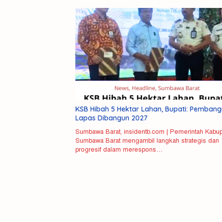
KSB Hibah 5 Hektar Lahan, Bupati: Pemban
Lapas Dibangun 2027
Sumbawa Barat, insidentb.com | Pemerintah Kabu
Sumbawa Barat mengambil langkah strategis dan
Misteri
progresif dalam merespons…
Kemati
Mahasi
Unram
Terkuak
Pelaku
Pembu
NDR
Ditang