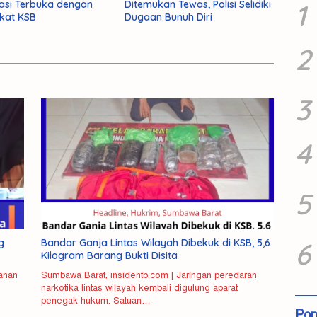
asi Terbuka dengan
Ditemukan Tewas, Polisi Selidiki
1
kat KSB
Dugaan Bunuh Diri
2
3
4
5
g
Bandar Ganja Lintas Wilayah Dibekuk di KSB, 5,6
6
Kilogram Barang Bukti Disita
anan
Sumbawa Barat, insidentb.com | Jaringan peredaran
narkotika lintas wilayah kembali digulung aparat
penegak hukum. Satuan…
Pop