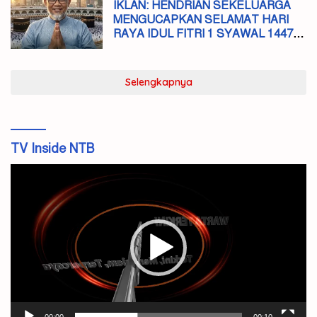
IKLAN: HENDRIAN SEKELUARGA
MENGUCAPKAN SELAMAT HARI
RAYA IDUL FITRI 1 SYAWAL 1447 H
MOHON MAAF LAHIR DAN BATIN
Selengkapnya
TV Inside NTB
Pemutar
Video