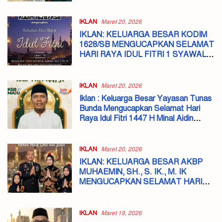
IKLAN
Maret 20, 2026
IKLAN: KELUARGA BESAR KODIM
1628/SB MENGUCAPKAN SELAMAT
HARI RAYA IDUL FITRI 1 SYAWAL
1447 H MOHON MAAF LAHIR DAN
BATIN
IKLAN
Maret 20, 2026
Iklan : Keluarga Besar Yayasan Tunas
Bunda Mengucapkan Selamat Hari
Raya Idul Fitri 1447 H Minal Aidin
Walfaizin Mohon Maaf Lahir dan Batin
IKLAN
Maret 20, 2026
IKLAN: KELUARGA BESAR AKBP
MUHAEMIN, SH., S. IK., M. IK
MENGUCAPKAN SELAMAT HARI
RAYA IDUL FITRI 1 SYAWAL 1447 H
MOHON MAAF LAHIR DAN BATIN
IKLAN
Maret 19, 2026