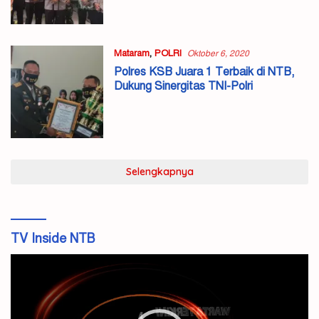
Mataram
,
POLRI
Oktober 6, 2020
Polres KSB Juara 1 Terbaik di NTB,
Dukung Sinergitas TNI-Polri
Selengkapnya
TV Inside NTB
Pemutar
Video