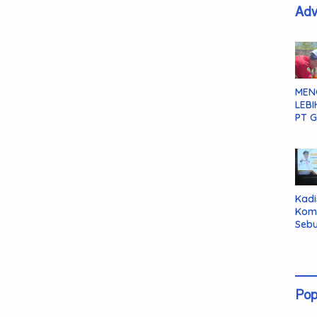
Adv
MEN
LEBI
PT G
Kadi
Kom
Sebu
Pent
Inte
Dat
Pop