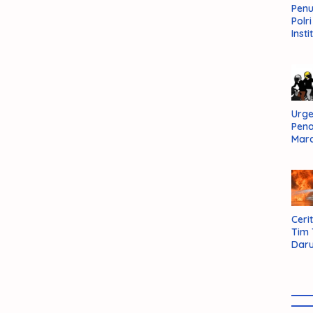
Pen
Polr
Insti
Dal
Pers
Huk
Admi
Neg
Urge
Pen
Mar
Aksi
Kab
Sum
Bara
Cerit
Tim
Daru
AMM