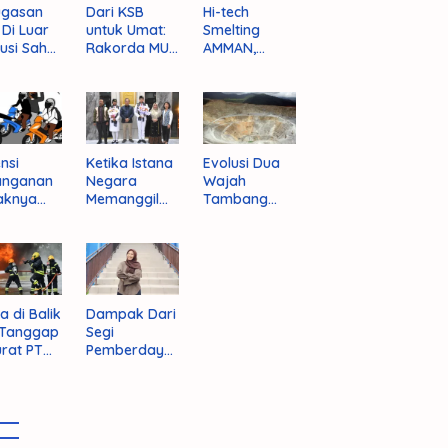
ugasan
Dari KSB
Hi-tech
i Di Luar
untuk Umat:
Smelting
tusi Sah
Rakorda MUI
AMMAN,
am
NTB dan
Jalan Mulus
pektif
Seruan
Indonesia
um
Kebangkitan
Rajai
nistrasi
Moral Para
Produsen
ara
Ulama
Tembaga
Dunia
nsi
Ketika Istana
Evolusi Dua
anganan
Negara
Wajah
aknya
Memanggil
Tambang
 Begal di
Arafat
Purba Batu
upaten
Hijau
bawa
t
a di Balik
Dampak Dari
 Tanggap
Segi
rat PT
Pemberdaya
AN
an Jika
Provinsi Pulau
Sumbawa
Terwujud