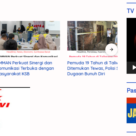
TV 
Pemu
Vide
rkuat Sinergi dan
Pemuda 19 Tahun di Taliwang
179 P
asi Terbuka dengan
Ditemukan Tewas, Polisi Selidiki
Prog
kat KSB
Dugaan Bunuh Diri
Kurs
Pas