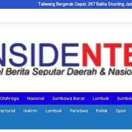
Taliwang Bergerak Cepat, 267 Balita Stunting Jadi Fokus Interven
Olahraga
Nasional
Sumbawa Barat
Lombok
Sumba
ertorial
Hukrim
Lombok
Peristiwa
Politik
Opini