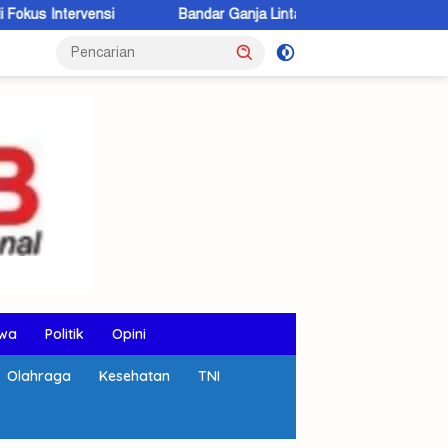
si
Bandar Ganja Lintas Wilayah Dibekuk di KSB, 5,6 Kilogram
wa
Politik
Opini
Olahraga
Kesehatan
TNI