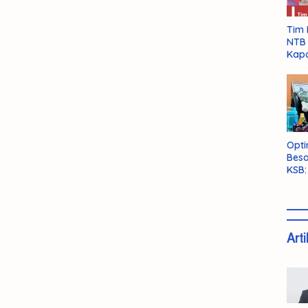
Tim 
NTB 
Kapo
Opti
Besa
KSB:
Belu
Arti