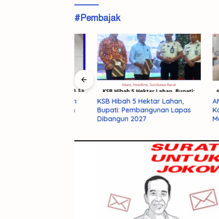
#Pembajak
a Lintas Wilayah
KSB Hibah 5 Hektar Lahan,
AMMAN Pe
SB, 5,6 Kilogram
Bupati: Pembangunan Lapas
Komunik
 Disita
Dibangun 2027
Masyara