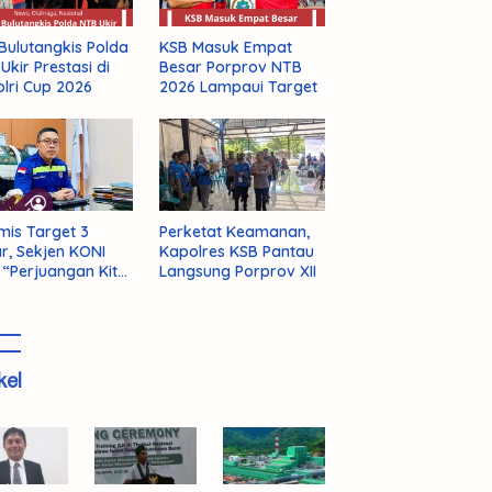
Bulutangkis Polda
KSB Masuk Empat
Ukir Prestasi di
Besar Porprov NTB
lri Cup 2026
2026 Lampaui Target
mis Target 3
Perketat Keamanan,
r, Sekjen KONI
Kapolres KSB Pantau
 “Perjuangan Kita
Langsung Porprov XII
m Selesai!”
kel