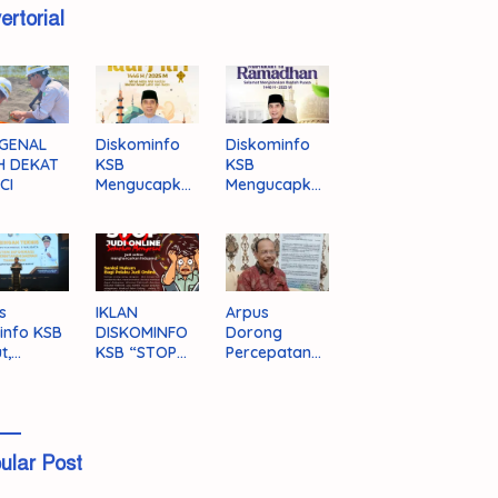
ertorial
GENAL
Diskominfo
Diskominfo
H DEKAT
KSB
KSB
CI
Mengucapka
Mengucapka
n Selamat
n Selamat
Hari Raya
Menjalankan
Idul Fitri 1446
Ibadah Puasa
H/2025 M
1446 H/2025
M
s
IKLAN
Arpus
info KSB
DISKOMINFO
Dorong
t,
KSB “STOP
Percepatan
ingnya
JUDI ONLINE”
Literasi
grasi
Masyarakat
a
KSB
ular Post