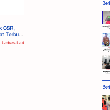
Ber
k CSR,
at Terbuka
gle Sumbawa Barat
Ber