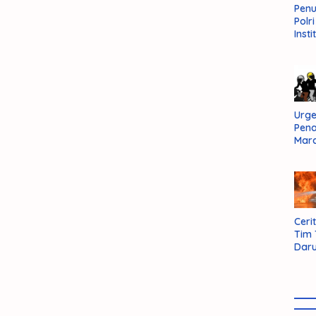
Pen
Polr
Insti
Dal
Pers
Huk
Admi
Neg
Urge
Pen
Mar
Aksi
Kab
Sum
Bara
Cerit
Tim
Daru
AMM