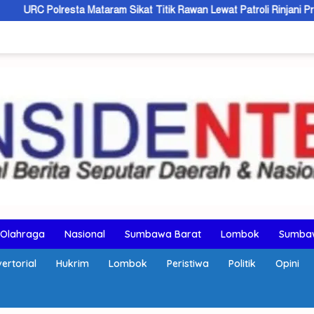
 Mataram Sikat Titik Rawan Lewat Patroli Rinjani Presisi
Tal
Olahraga
Nasional
Sumbawa Barat
Lombok
Sumba
ertorial
Hukrim
Lombok
Peristiwa
Politik
Opini