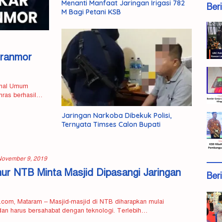
Menanti Manfaat Jaringan Irigasi 782
Ber
M Bagi Petani KSB
uranmor
minal Umum
nras berhasil…
Jaringan Narkoba Dibekuk Polisi,
Ternyata Timses Calon Bupati
November 9, 2019
ur NTB Minta Masjid Dipasangi Jaringan
Ber
com, Mataram – Masjid-masjid di NTB diharapkan mulai
an harus bersahabat dengan teknologi. Terlebih…