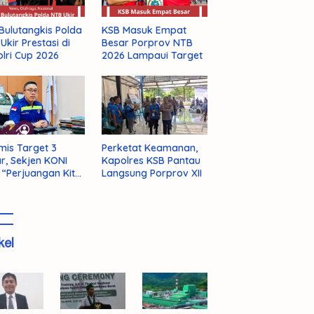
Bulutangkis Polda
KSB Masuk Empat
Ukir Prestasi di
Besar Porprov NTB
lri Cup 2026
2026 Lampaui Target
mis Target 3
Perketat Keamanan,
r, Sekjen KONI
Kapolres KSB Pantau
 “Perjuangan Kita
Langsung Porprov XII
m Selesai!”
kel