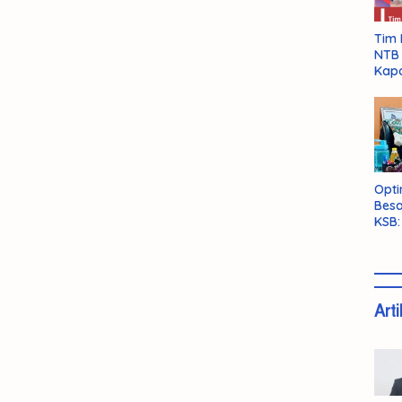
Tim 
NTB 
Kapo
Opti
Besa
KSB:
Belu
Arti