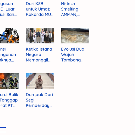
ugasan
Dari KSB
Hi-tech
i Di Luar
untuk Umat:
Smelting
tusi Sah
Rakorda MUI
AMMAN,
am
NTB dan
Jalan Mulus
pektif
Seruan
Indonesia
um
Kebangkitan
Rajai
nistrasi
Moral Para
Produsen
ara
Ulama
Tembaga
Dunia
nsi
Ketika Istana
Evolusi Dua
anganan
Negara
Wajah
aknya
Memanggil
Tambang
 Begal di
Arafat
Purba Batu
upaten
Hijau
bawa
t
a di Balik
Dampak Dari
 Tanggap
Segi
rat PT
Pemberdaya
AN
an Jika
Provinsi Pulau
Sumbawa
Terwujud