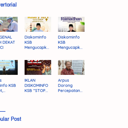
ertorial
GENAL
Diskominfo
Diskominfo
H DEKAT
KSB
KSB
CI
Mengucapka
Mengucapka
n Selamat
n Selamat
Hari Raya
Menjalankan
Idul Fitri 1446
Ibadah Puasa
H/2025 M
1446 H/2025
M
s
IKLAN
Arpus
info KSB
DISKOMINFO
Dorong
t,
KSB “STOP
Percepatan
ingnya
JUDI ONLINE”
Literasi
grasi
Masyarakat
a
KSB
ular Post