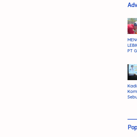
Adv
MEN
LEBI
PT G
Kadi
Kom
Sebu
Pent
Inte
Dat
Pop