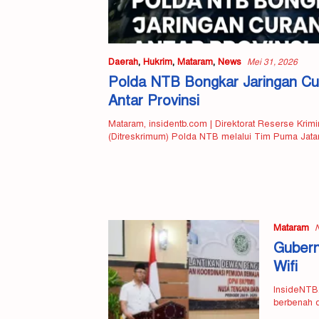
Daerah
,
Hukrim
,
Mataram
,
News
Mei 31, 2026
Polda NTB Bongkar Jaringan C
Antar Provinsi
Mataram, insidentb.com | Direktorat Reserse Kri
(Ditreskrimum) Polda NTB melalui Tim Puma Jata
Mataram
Gubern
Wifi
InsideNTB.
berbenah d