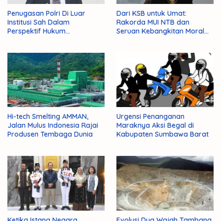
Penugasan Polri Di Luar
Dari KSB untuk Umat:
Institusi Sah Dalam
Rakorda MUI NTB dan
Perspektif Hukum
Seruan Kebangkitan Moral
Administrasi Negara
Para Ulama
Hi-tech Smelting AMMAN,
Urgensi Penanganan
Jalan Mulus Indonesia Rajai
Maraknya Aksi Begal di
Produsen Tembaga Dunia
Kabupaten Sumbawa Barat
Ketika Istana Negara
Evolusi Dua Wajah Tambang