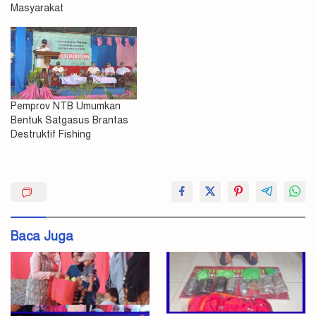
Masyarakat
Pemprov NTB Umumkan
Bentuk Satgasus Brantas
Destruktif Fishing
AKBP
Fishing
di
Poto
Tano
Baca Juga
Heru
IIlegal
Kapolres