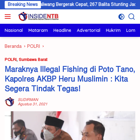
Langsung
Breaking News
Taliwang Bergerak Cepat, 267 Balita Stunting Jadi Fokus Interve
ke
konten
Nasional
Mataram
Headline
Advertorial
Hukrim
Lomb
Beranda
POLRI
POLRI
,
Sumbawa Barat
Maraknya IIlegal Fishing di Poto Tano,
Kapolres AKBP Heru Muslimin : Kita
Segera Tindak Tegas!
SUDIRMAN
Agustus 31, 2021