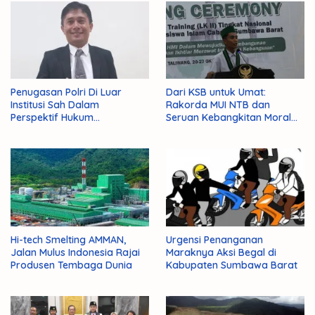
Penugasan Polri Di Luar
Dari KSB untuk Umat:
Institusi Sah Dalam
Rakorda MUI NTB dan
Perspektif Hukum
Seruan Kebangkitan Moral
Administrasi Negara
Para Ulama
Hi-tech Smelting AMMAN,
Urgensi Penanganan
Jalan Mulus Indonesia Rajai
Maraknya Aksi Begal di
Produsen Tembaga Dunia
Kabupaten Sumbawa Barat