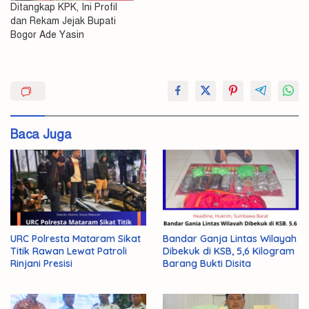
Ditangkap KPK, Ini Profil
dan Rekam Jejak Bupati
Bogor Ade Yasin
Bupati
dan
Polri
Baca Juga
KPK
Oknum
Sinergi
URC Polresta Mataram Sikat
Bandar Ganja Lintas Wilayah
Titik Rawan Lewat Patroli
Dibekuk di KSB, 5,6 Kilogram
Rinjani Presisi
Barang Bukti Disita