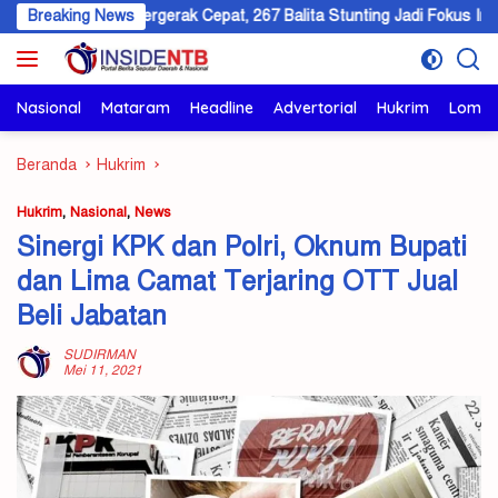
Langsung
wang Bergerak Cepat, 267 Balita Stunting Jadi Fokus Intervensi
Breaking News
ke
konten
Nasional
Mataram
Headline
Advertorial
Hukrim
Lomb
Beranda
Hukrim
Hukrim
,
Nasional
,
News
Sinergi KPK dan Polri, Oknum Bupati
dan Lima Camat Terjaring OTT Jual
Beli Jabatan
SUDIRMAN
Mei 11, 2021