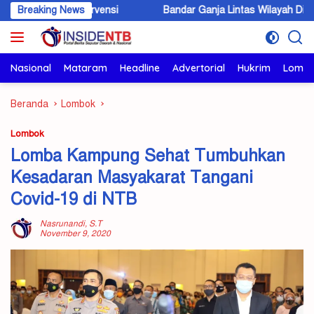
Langsung
ntervensi
Breaking News
Bandar Ganja Lintas Wilayah Dibekuk di KSB, 5,6 K
ke
konten
Nasional
Mataram
Headline
Advertorial
Hukrim
Lomb
Beranda
Lombok
Lombok
Lomba Kampung Sehat Tumbuhkan
Kesadaran Masyakarat Tangani
Covid-19 di NTB
Nasrunandi, S.T
November 9, 2020