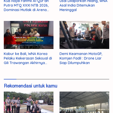
KSB Rajai Fahmil Al-Qur’an
Usai Dilaporkan Hilang, WNA
Putra MTQ XXXI NTB 2026,
Asal India Ditemukan
Dominasi Mutlak di Arena
Meninggal
Final
Kabur ke Bali, WNA Korea
Demi Keamanan MotoGP,
Pelaku Kekerasan Seksual di
Komjen Fadil : Drone Liar
Gili Trawangan Akhirnya
Siap Dilumpuhkan
Dibekuk
Rekomendasi untuk kamu