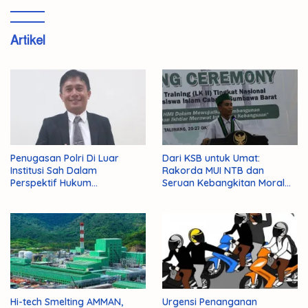
Artikel
Penugasan Polri Di Luar
Dari KSB untuk Umat:
Institusi Sah Dalam
Rakorda MUI NTB dan
Perspektif Hukum
Seruan Kebangkitan Moral
Administrasi Negara
Para Ulama
Hi-tech Smelting AMMAN,
Urgensi Penanganan