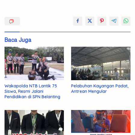
Deversifikasi
di
Masa
Baca Juga
Pandemi
Pangan
Wakapolda NTB Lantik 75
Pelabuhan Kayangan Padat,
Siswa, Resmi Jalani
Antrean Mengular
Pendidikan di SPN Belanting