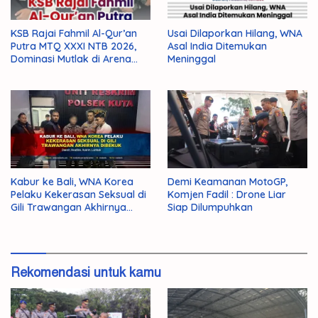
KSB Rajai Fahmil Al-Qur’an
Usai Dilaporkan Hilang, WNA
Putra MTQ XXXI NTB 2026,
Asal India Ditemukan
Dominasi Mutlak di Arena
Meninggal
Final
Kabur ke Bali, WNA Korea
Demi Keamanan MotoGP,
Pelaku Kekerasan Seksual di
Komjen Fadil : Drone Liar
Gili Trawangan Akhirnya
Siap Dilumpuhkan
Dibekuk
Rekomendasi untuk kamu