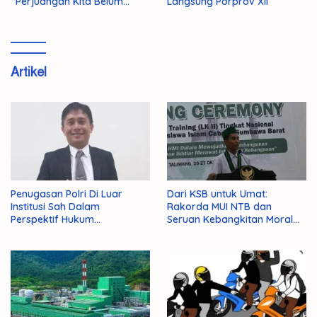
“Perjuangan Kita Belum
Langsung Porprov XII
Selesai!”
Artikel
Penugasan Polri Di Luar
Dari KSB untuk Umat:
Institusi Sah Dalam
Rakorda MUI NTB dan
Perspektif Hukum
Seruan Kebangkitan Moral
Administrasi Negara
Para Ulama