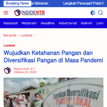
Langsung
migrasi Mataram
Breaking News
Langkah Persuasif Polisi Kawal Eksekusi Ar
ke
konten
Nasional
Mataram
Headline
Advertorial
Hukrim
Lomb
Beranda
Lombok
Lombok
Wujudkan Ketahanan Pangan dan
Diversifikasi Pangan di Masa Pandemi
Nasrunandi, S.T
Oktober 22, 2020