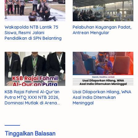
Wakapolda NTB Lantik 75
Pelabuhan Kayangan Padat,
Siswa, Resmi Jalani
Antrean Mengular
Pendidikan di SPN Belanting
KSB Rajai Fahmil Al-Qur’an
Usai Dilaporkan Hilang, WNA
Putra MTQ XXXI NTB 2026,
Asal India Ditemukan
Dominasi Mutlak di Arena
Meninggal
Final
Tinggalkan Balasan