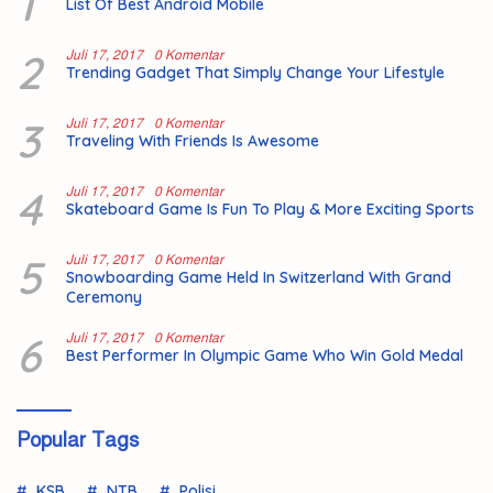
1
List Of Best Android Mobile
2
Juli 17, 2017
0 Komentar
Trending Gadget That Simply Change Your Lifestyle
3
Juli 17, 2017
0 Komentar
Traveling With Friends Is Awesome
4
Juli 17, 2017
0 Komentar
Skateboard Game Is Fun To Play & More Exciting Sports
5
Juli 17, 2017
0 Komentar
Snowboarding Game Held In Switzerland With Grand
Ceremony
6
Juli 17, 2017
0 Komentar
Best Performer In Olympic Game Who Win Gold Medal
Popular Tags
KSB
NTB
Polisi