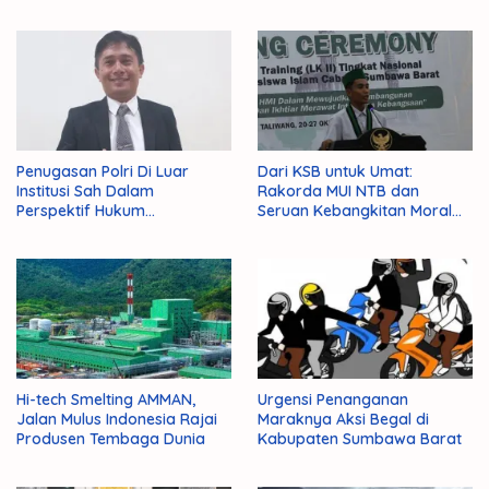
Penugasan Polri Di Luar
Dari KSB untuk Umat:
Institusi Sah Dalam
Rakorda MUI NTB dan
Perspektif Hukum
Seruan Kebangkitan Moral
Administrasi Negara
Para Ulama
Hi-tech Smelting AMMAN,
Urgensi Penanganan
Jalan Mulus Indonesia Rajai
Maraknya Aksi Begal di
Produsen Tembaga Dunia
Kabupaten Sumbawa Barat