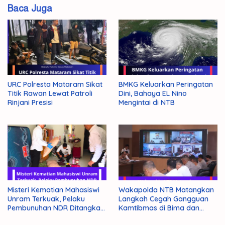
Informatika
Baca Juga
Raperda
URC Polresta Mataram Sikat
BMKG Keluarkan Peringatan
Titik Rawan Lewat Patroli
Dini, Bahaya EL Nino
Rinjani Presisi
Mengintai di NTB
Misteri Kematian Mahasiswi
Wakapolda NTB Matangkan
Unram Terkuak, Pelaku
Langkah Cegah Gangguan
Pembunuhan NDR Ditangkap
Kamtibmas di Bima dan
Polisi
Dompu