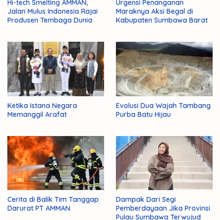
Hi-tech Smelting AMMAN,
Urgensi Penanganan
Jalan Mulus Indonesia Rajai
Maraknya Aksi Begal di
Produsen Tembaga Dunia
Kabupaten Sumbawa Barat
Ketika Istana Negara
Evolusi Dua Wajah Tambang
Memanggil Arafat
Purba Batu Hijau
Cerita di Balik Tim Tanggap
Dampak Dari Segi
Darurat PT AMMAN
Pemberdayaan Jika Provinsi
Pulau Sumbawa Terwujud