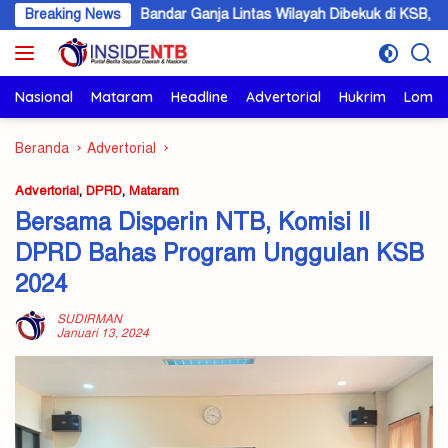
Langsung
Breaking News
Bandar Ganja Lintas Wilayah Dibekuk di KSB, 5,6 Kilogram Bar
ke
konten
Nasional
Mataram
Headline
Advertorial
Hukrim
Lomb
Beranda
Advertorial
Advertorial
,
DPRD
,
Mataram
Bersama Disperin NTB, Komisi II
DPRD Bahas Program Unggulan KSB
2024
SUDIRMAN
Januari 13, 2024