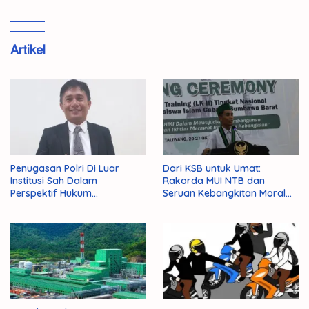
Artikel
Penugasan Polri Di Luar
Dari KSB untuk Umat:
Institusi Sah Dalam
Rakorda MUI NTB dan
Perspektif Hukum
Seruan Kebangkitan Moral
Administrasi Negara
Para Ulama