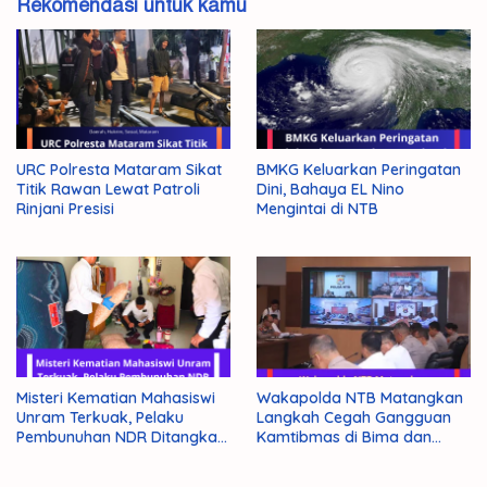
Rekomendasi untuk kamu
URC Polresta Mataram Sikat
BMKG Keluarkan Peringatan
Titik Rawan Lewat Patroli
Dini, Bahaya EL Nino
Rinjani Presisi
Mengintai di NTB
Misteri Kematian Mahasiswi
Wakapolda NTB Matangkan
Unram Terkuak, Pelaku
Langkah Cegah Gangguan
Pembunuhan NDR Ditangkap
Kamtibmas di Bima dan
Polisi
Dompu