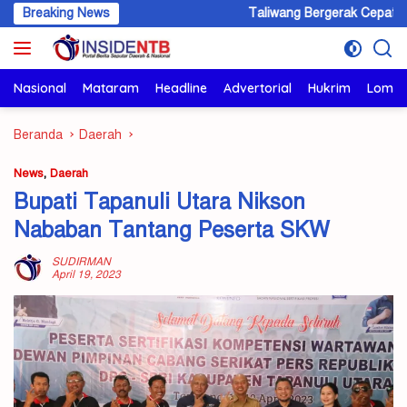
Langsung
Breaking News
Taliwang Bergerak Cepat, 267 Balita Stun
ke
konten
Nasional
Mataram
Headline
Advertorial
Hukrim
Lomb
Beranda
Daerah
News
,
Daerah
Bupati Tapanuli Utara Nikson
Nababan Tantang Peserta SKW
SUDIRMAN
April 19, 2023