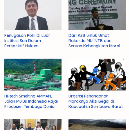
Penugasan Polri Di Luar
Dari KSB untuk Umat:
Institusi Sah Dalam
Rakorda MUI NTB dan
Perspektif Hukum
Seruan Kebangkitan Moral
Administrasi Negara
Para Ulama
Hi-tech Smelting AMMAN,
Urgensi Penanganan
Jalan Mulus Indonesia Rajai
Maraknya Aksi Begal di
Produsen Tembaga Dunia
Kabupaten Sumbawa Barat