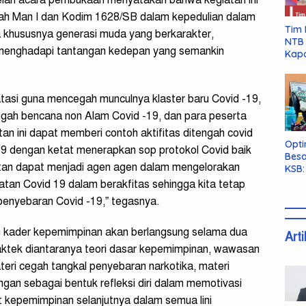
lah Man I dan Kodim 1628/SB dalam kepedulian dalam
Tim 
 khususnya generasi muda yang berkarakter,
NTB 
 menghadapi tantangan kedepan yang semankin
Kapo
atasi guna mencegah munculnya klaster baru Covid -19,
engah bencana non Alam Covid -19, dan para peserta
an ini dapat memberi contoh aktifitas ditengah covid
Opti
9 dengan ketat menerapkan sop protokol Covid baik
Besa
atan dapat menjadi agen agen dalam mengelorakan
KSB:
Belu
tan Covid 19 dalam berakfitas sehingga kita tetap
penyebaran Covid -19,” tegasnya.
an kader kepemimpinan akan berlangsung selama dua
Arti
praktek diantaranya teori dasar kepemimpinan, wawasan
eri cegah tangkal penyebaran narkotika, materi
ngan sebagai bentuk refleksi diri dalam memotivasi
kepemimpinan selanjutnya dalam semua lini