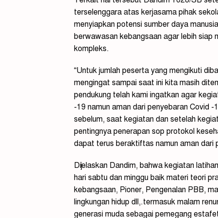
terselenggara atas kerjasama pihak seko
menyiapkan potensi sumber daya manusia
berwawasan kebangsaan agar lebih siap
kompleks.
“Untuk jumlah peserta yang mengikuti dib
mengingat sampai saat ini kita masih dit
pendukung telah kami ingatkan agar kegiat
-19 namun aman dari penyebaran Covid -1
sebelum, saat kegiatan dan setelah kegi
pentingnya penerapan sop protokol keseha
dapat terus beraktiftas namun aman dari 
Dijelaskan Dandim, bahwa kegiatan latih
hari sabtu dan minggu baik materi teori 
kebangsaan, Pioner, Pengenalan PBB, mat
lingkungan hidup dll,.termasuk malam renu
generasi muda sebagai pemegang estafet 