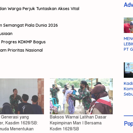
Adv
an Warga Perjuk Tuntaskan Akses Vital
am Semangat Piala Dunia 2026
usiaan
MEN
 Progres KDKMP Bagus
LEBI
PT G
am Prioritas Nasional
Kadi
Kom
Sebu
Pent
Inte
Dat
 Generasi yang
Baksos Warnai Latihan Dasar
er, Kasdim 1628/SB:
Kepimpinan Man I Bersama
Pop
muda Menentukan
Kodim 1628/SB