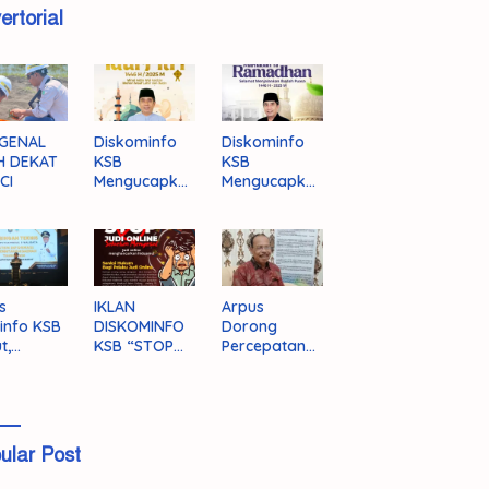
ertorial
GENAL
Diskominfo
Diskominfo
H DEKAT
KSB
KSB
CI
Mengucapka
Mengucapka
n Selamat
n Selamat
Hari Raya
Menjalankan
Idul Fitri 1446
Ibadah Puasa
H/2025 M
1446 H/2025
M
s
IKLAN
Arpus
info KSB
DISKOMINFO
Dorong
t,
KSB “STOP
Percepatan
ingnya
JUDI ONLINE”
Literasi
grasi
Masyarakat
a
KSB
ular Post