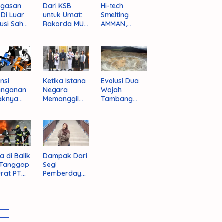
ugasan
Dari KSB
Hi-tech
i Di Luar
untuk Umat:
Smelting
tusi Sah
Rakorda MUI
AMMAN,
am
NTB dan
Jalan Mulus
pektif
Seruan
Indonesia
um
Kebangkitan
Rajai
nistrasi
Moral Para
Produsen
ara
Ulama
Tembaga
Dunia
nsi
Ketika Istana
Evolusi Dua
anganan
Negara
Wajah
aknya
Memanggil
Tambang
 Begal di
Arafat
Purba Batu
upaten
Hijau
bawa
t
a di Balik
Dampak Dari
 Tanggap
Segi
rat PT
Pemberdaya
AN
an Jika
Provinsi Pulau
Sumbawa
Terwujud