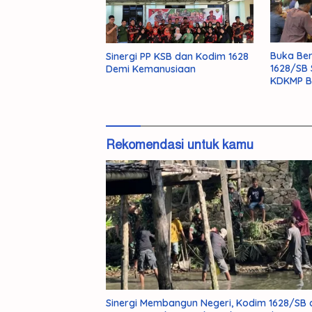
Buka Be
Sinergi PP KSB dan Kodim 1628
1628/SB
Demi Kemanusiaan
KDKMP B
Rekomendasi untuk kamu
Misteri
Polisi 
Kematian
Kurir G
Mahasiswi
Antarpr
Unram
di Pas
Terkuak,
Barat
Pelaku
Pembunuhan
NDR
Sinergi Membangun Negeri, Kodim 1628/SB 
Ditangkap