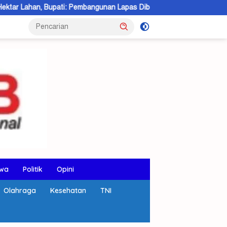
i: Pembangunan Lapas Dibangun 2027
Demi Keamanan Aset, B
wa
Politik
Opini
Olahraga
Kesehatan
TNI