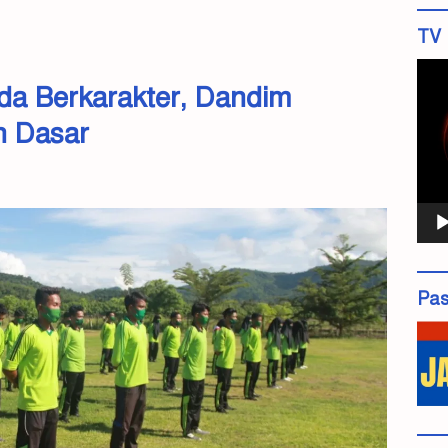
TV 
Pemu
a Berkarakter, Dandim
Vide
n Dasar
Pas