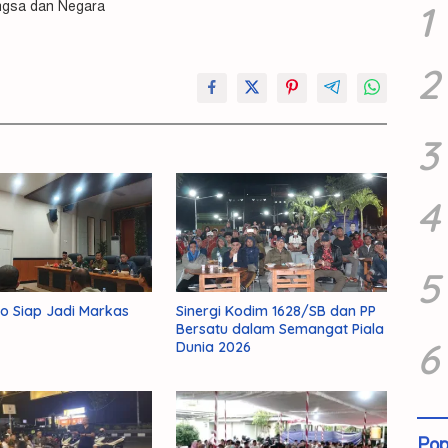
1
ngsa dan Negara
2
3
4
5
o Siap Jadi Markas
Sinergi Kodim 1628/SB dan PP
Bersatu dalam Semangat Piala
6
Dunia 2026
Pop