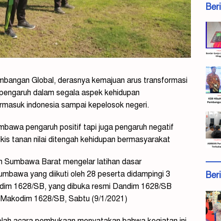
Ber
angan Global, derasnya kemajuan arus transformasi
 pengaruh dalam segala aspek kehidupan
ermasuk indonesia sampai kepelosok negeri.
bawa pengaruh positif tapi juga pengaruh negatif
ikis tanan nilai ditengah kehidupan bermasyarakat
 Sumbawa Barat mengelar latihan dasar
mbawa yang diikuti oleh 28 peserta didampingi 3
Ber
 Kodim 1628/SB, yang dibuka resmi Dandim 1628/SB
n Makodim 1628/SB, Sabtu (9/1/2021)
elah acara pembukaan menyatakan bahwa kegiatan ini