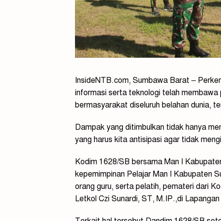
InsideNTB.com, Sumbawa Barat – Perkemb
informasi serta teknologi telah membawa
bermasyarakat diseluruh belahan dunia, t
Dampak yang ditimbulkan tidak hanya mem
yang harus kita antisipasi agar tidak meng
Kodim 1628/SB bersama Man I Kabupaten
kepemimpinan Pelajar Man I Kabupaten Su
orang guru, serta pelatih, pemateri dari
Letkol Czi Sunardi, ST, M.IP.,di Lapanga
Terkait hal tersebut Dandim 1628/SB set