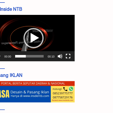
Inside NTB
tar
o
00:00
00:10
ang IKLAN