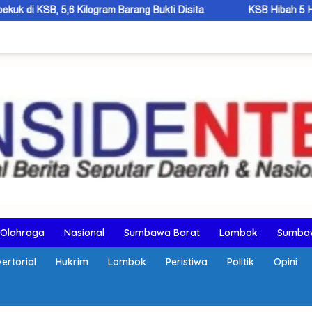
ogram Barang Bukti Disita
KSB Hibah 5 Hektar Lahan, Bupat
Olahraga
Nasional
Sumbawa Barat
Lombok
Sumba
ertorial
Hukrim
Lombok
Peristiwa
Politik
Opini