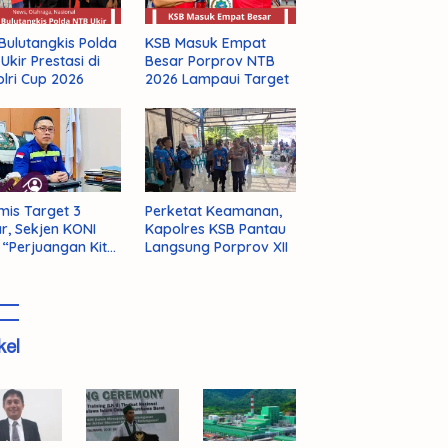
Bulutangkis Polda
KSB Masuk Empat
Ukir Prestasi di
Besar Porprov NTB
lri Cup 2026
2026 Lampaui Target
mis Target 3
Perketat Keamanan,
r, Sekjen KONI
Kapolres KSB Pantau
 “Perjuangan Kita
Langsung Porprov XII
m Selesai!”
kel