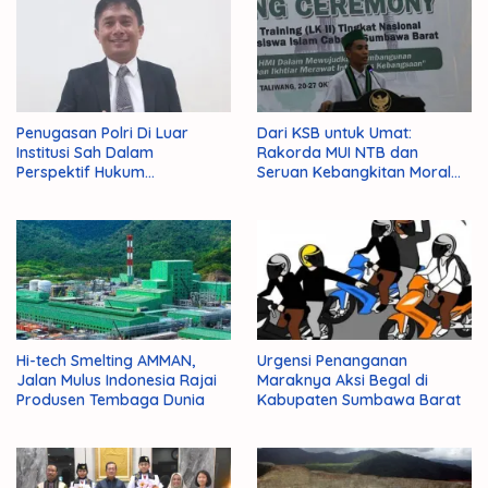
Penugasan Polri Di Luar
Dari KSB untuk Umat:
Institusi Sah Dalam
Rakorda MUI NTB dan
Perspektif Hukum
Seruan Kebangkitan Moral
Administrasi Negara
Para Ulama
Hi-tech Smelting AMMAN,
Urgensi Penanganan
Jalan Mulus Indonesia Rajai
Maraknya Aksi Begal di
Produsen Tembaga Dunia
Kabupaten Sumbawa Barat