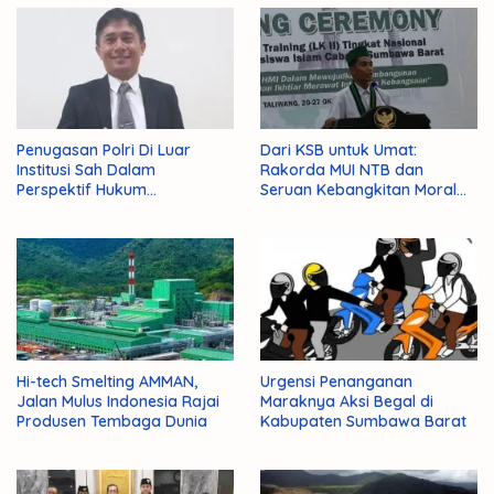
Penugasan Polri Di Luar
Dari KSB untuk Umat:
Institusi Sah Dalam
Rakorda MUI NTB dan
Perspektif Hukum
Seruan Kebangkitan Moral
Administrasi Negara
Para Ulama
Hi-tech Smelting AMMAN,
Urgensi Penanganan
Jalan Mulus Indonesia Rajai
Maraknya Aksi Begal di
Produsen Tembaga Dunia
Kabupaten Sumbawa Barat