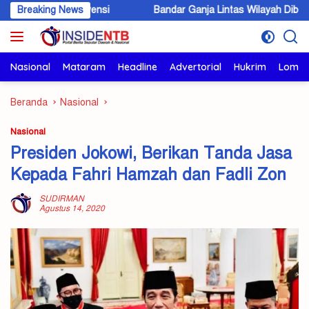
Langsung
Intervensi
Breaking News
Bandar Ganja Lintas Wilayah Dibekuk di KSB, 5,6 
ke
konten
Nasional
Mataram
Headline
Advertorial
Hukrim
Lomb
Beranda
Nasional
Nasional
Presiden Jokowi, Berikan Tanda Jasa
Kepada Fahri Hamzah dan Fadli Zon
SUDIRMAN
Agustus 14, 2020