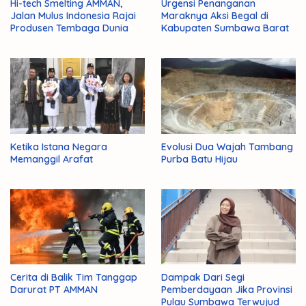
Hi-tech Smelting AMMAN,
Urgensi Penanganan
Jalan Mulus Indonesia Rajai
Maraknya Aksi Begal di
Produsen Tembaga Dunia
Kabupaten Sumbawa Barat
Ketika Istana Negara
Evolusi Dua Wajah Tambang
Memanggil Arafat
Purba Batu Hijau
Cerita di Balik Tim Tanggap
Dampak Dari Segi
Darurat PT AMMAN
Pemberdayaan Jika Provinsi
Pulau Sumbawa Terwujud