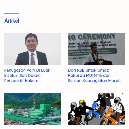
Artikel
Penugasan Polri Di Luar
Dari KSB untuk Umat:
Institusi Sah Dalam
Rakorda MUI NTB dan
Perspektif Hukum
Seruan Kebangkitan Moral
Administrasi Negara
Para Ulama