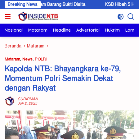
Langsung
,6 Kilogram Barang Bukti Disita
Breaking News
KSB Hibah 5 Hektar Lahan,
ke
konten
Nasional
Mataram
Headline
Advertorial
Hukrim
Lomb
Beranda
Mataram
Mataram
,
News
,
POLRI
Kapolda NTB: Bhayangkara ke-79,
Momentum Polri Semakin Dekat
dengan Rakyat
SUDIRMAN
Juli 2, 2025