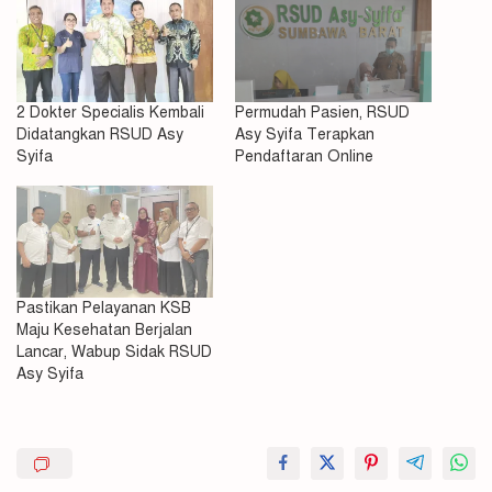
2 Dokter Specialis Kembali
Permudah Pasien, RSUD
Didatangkan RSUD Asy
Asy Syifa Terapkan
Syifa
Pendaftaran Online
Pastikan Pelayanan KSB
Maju Kesehatan Berjalan
Lancar, Wabup Sidak RSUD
Asy Syifa
#klinik
#Rsud