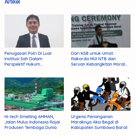
Artikel
Penugasan Polri Di Luar
Dari KSB untuk Umat:
Institusi Sah Dalam
Rakorda MUI NTB dan
Perspektif Hukum
Seruan Kebangkitan Moral
Administrasi Negara
Para Ulama
Hi-tech Smelting AMMAN,
Urgensi Penanganan
Jalan Mulus Indonesia Rajai
Maraknya Aksi Begal di
Produsen Tembaga Dunia
Kabupaten Sumbawa Barat