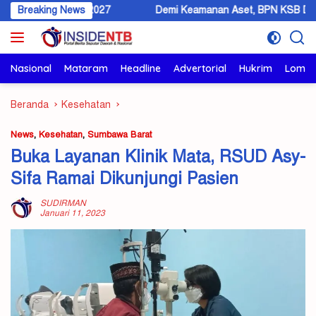
Langsung
ngun 2027
Breaking News
Demi Keamanan Aset, BPN KSB Dorong Warga Berali
ke
konten
Nasional
Mataram
Headline
Advertorial
Hukrim
Lomb
Beranda
Kesehatan
News
,
Kesehatan
,
Sumbawa Barat
Buka Layanan Klinik Mata, RSUD Asy-
Sifa Ramai Dikunjungi Pasien
SUDIRMAN
Januari 11, 2023