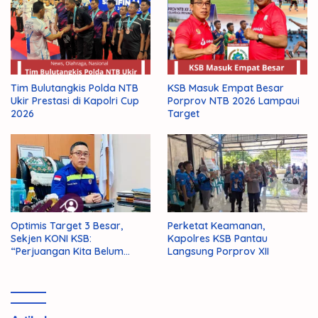
Tim Bulutangkis Polda NTB
KSB Masuk Empat Besar
Ukir Prestasi di Kapolri Cup
Porprov NTB 2026 Lampaui
2026
Target
Optimis Target 3 Besar,
Perketat Keamanan,
Sekjen KONI KSB:
Kapolres KSB Pantau
“Perjuangan Kita Belum
Langsung Porprov XII
Selesai!”