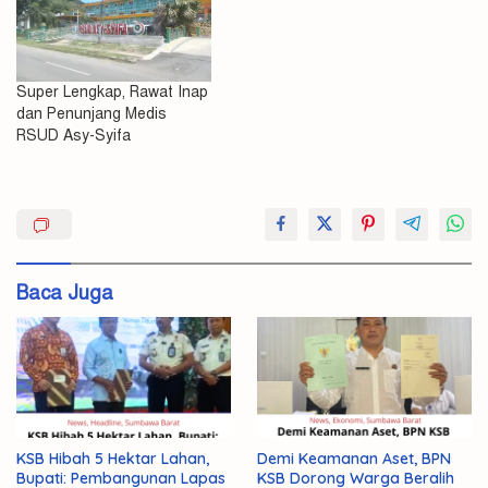
Super Lengkap, Rawat Inap
dan Penunjang Medis
RSUD Asy-Syifa
Asy-
Syifa
Jenguk
Baca Juga
Medis
Pasien
Tim
KSB Hibah 5 Hektar Lahan,
Demi Keamanan Aset, BPN
Bupati: Pembangunan Lapas
KSB Dorong Warga Beralih