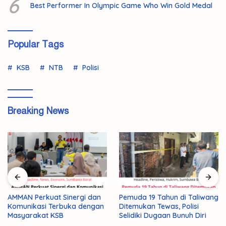
6
Best Performer In Olympic Game Who Win Gold Medal
Popular Tags
KSB
NTB
Polisi
Breaking News
179 Peserta Lolos Tahap
Pemuda 19 Tahun di Taliwang
Awal Program Prima,
Ditemukan Tewas, Polisi
Rebutkan 50 Kursi Emas ke
Selidiki Dugaan Bunuh Diri
Jepang