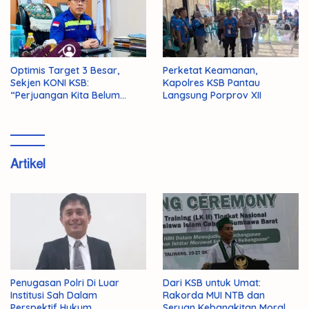
Optimis Target 3 Besar,
Perketat Keamanan,
Sekjen KONI KSB:
Kapolres KSB Pantau
“Perjuangan Kita Belum
Langsung Porprov XII
Selesai!”
Artikel
Penugasan Polri Di Luar
Dari KSB untuk Umat:
Institusi Sah Dalam
Rakorda MUI NTB dan
Perspektif Hukum
Seruan Kebangkitan Moral