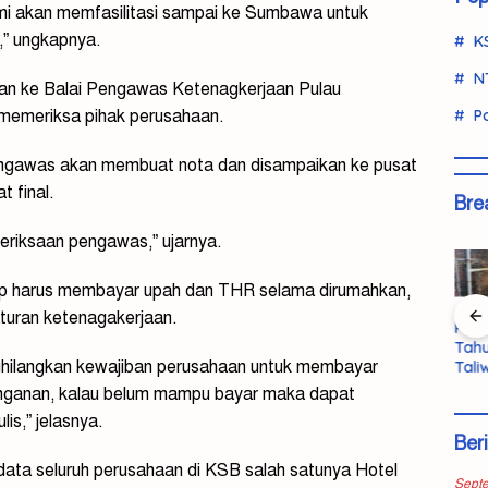
mi akan memfasilitasi sampai ke Sumbawa untuk
,” ungkapnya.
K
N
ikan ke Balai Pengawas Ketenagkerjaan Pulau
emeriksa pihak perusahaan.
Po
engawas akan membuat nota dan disampaikan ke pusat
t final.
Bre
meriksaan pengawas,” ujarnya.
tap harus membayar upah dan THR selama dirumahkan,
aturan ketenagakerjaan.
 KSB
Momentum
Polda NTB
AMMAN
Pem
a
Emas KSB,
Bongkar
Perkuat
Tahu
nghilangkan kewajiban perusahaan untuk membayar
itik
Sukses di
Jaringan
Sinergi dan
Tali
Porprov 2026
Curanmor
Komunikasi
Dit
inganan, kalau belum mampu bayar maka dapat
i
Diikuti
Antar Pulau,
Terbuka
Tewa
is,” jelasnya.
Terobosan
Dua Pelaku
dengan
Selid
Ber
Beasiswa
Dibekuk
Masyarakat
Dug
Nyata
KSB
Bunu
ndata seluruh perusahaan di KSB salah satunya Hotel
Sept