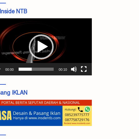
Inside NTB
tar
o
00:00
00:10
ang IKLAN