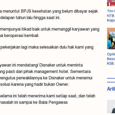
Tim 
ga menuntut BPJS kesehatan yang belum dibayar sejak
NTB 
delapan tahun lalu hingga saat ini.
Kapo
k mempunyai itikad baik untuk memanggil karyawan yang
ai beroperasi kembali.
di pekerjakan lagi maka selesaikan dulu hak kami yang
Opti
Besa
KSB:
aryawan ini mendatangi Disnaker untuk meminta
Belu
ang pasti dari pihak management hotel. Sementara
engutus perwakilannya ke Disnaker untuk menemui
olusi karena yang hadir bukan Owner.
Arti
lama ini telah menerima kami setiap saat, dan telah
masalah ini sampai ke Balai Pengawas