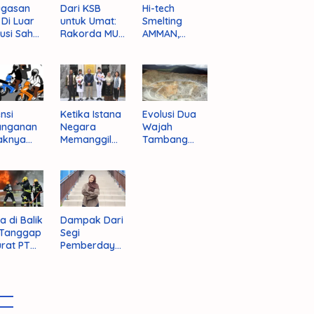
ugasan
Dari KSB
Hi-tech
i Di Luar
untuk Umat:
Smelting
tusi Sah
Rakorda MUI
AMMAN,
am
NTB dan
Jalan Mulus
pektif
Seruan
Indonesia
um
Kebangkitan
Rajai
nistrasi
Moral Para
Produsen
ara
Ulama
Tembaga
Dunia
nsi
Ketika Istana
Evolusi Dua
anganan
Negara
Wajah
aknya
Memanggil
Tambang
 Begal di
Arafat
Purba Batu
upaten
Hijau
bawa
t
a di Balik
Dampak Dari
 Tanggap
Segi
rat PT
Pemberdaya
AN
an Jika
Provinsi Pulau
Sumbawa
Terwujud