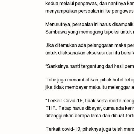
kedua melalui pengawas, dan nantinya ka
menyampaikan persoalan ini ke pengawas
Menurutnya, persoalan ini harus disampa
Sumbawa yang memegang tupoksi untuk m
Jika ditemukan ada pelanggaran maka p
untuk dilaksanakan eksekusi dan itu bersifa
“Sanksinya nanti tergantung dari hasil pe
Tohir juga menambahkan, pihak hotel te
jika tidak membayar maka itu melanggar 
Pemda
Terbuk
“Terkait Covid-19, tidak serta merta me
pada Kr
untuk
THR. Tetap harus dibayar, cuma ada ker
Evaluas
ditangguhkan berapa lama dan dibuat tertul
Kinerja
Terkait covid-19, pihaknya juga telah me