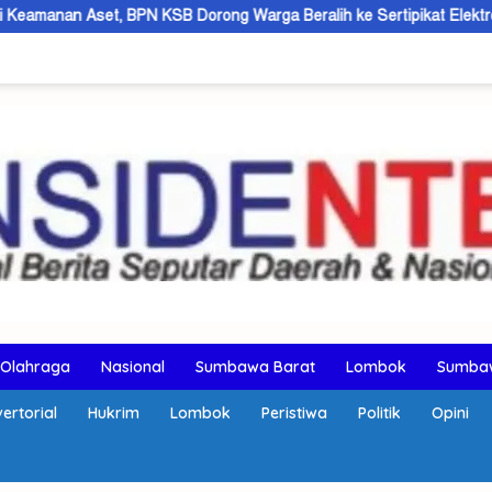
 KSB Dorong Warga Beralih ke Sertipikat Elektronik
AMMAN
Olahraga
Nasional
Sumbawa Barat
Lombok
Sumba
ertorial
Hukrim
Lombok
Peristiwa
Politik
Opini