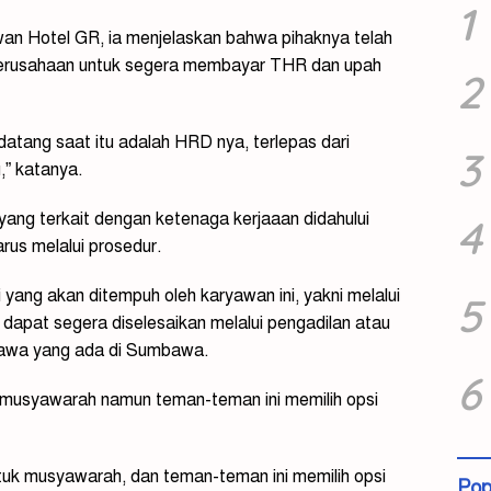
1
awan Hotel GR, ia menjelaskan bahwa pihaknya telah
perusahaan untuk segera membayar THR dan upah
2
datang saat itu adalah HRD nya, terlepas dari
3
” katanya.
yang terkait dengan ketenaga kerjaaan didahului
4
us melalui prosedur.
yang akan ditempuh oleh karyawan ini, yakni melalui
5
 dapat segera diselesaikan melalui pengadilan atau
bawa yang ada di Sumbawa.
6
musyawarah namun teman-teman ini memilih opsi
uk musyawarah, dan teman-teman ini memilih opsi
Pop