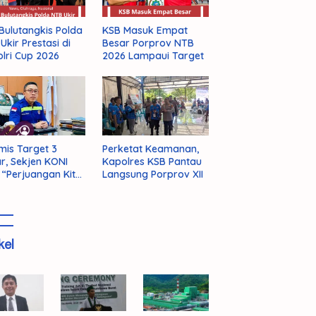
Bulutangkis Polda
KSB Masuk Empat
Ukir Prestasi di
Besar Porprov NTB
lri Cup 2026
2026 Lampaui Target
mis Target 3
Perketat Keamanan,
r, Sekjen KONI
Kapolres KSB Pantau
 “Perjuangan Kita
Langsung Porprov XII
m Selesai!”
kel