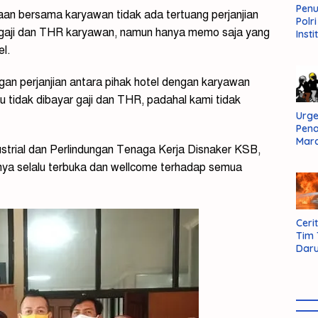
Pen
aan bersama karyawan tidak ada tertuang perjanjian
Polr
r gaji dan THR karyawan, namun hanya memo saja yang
Insti
Dal
el.
Pers
Huk
gan perjanjian antara pihak hotel dengan karyawan
Admi
Neg
tidak dibayar gaji dan THR, padahal kami tidak
Urge
Pen
Mar
trial dan Perlindungan Tenaga Kerja Disnaker KSB,
Aksi
nya selalu terbuka dan wellcome terhadap semua
Kab
Sum
Bara
Cerit
Tim
Daru
AMM