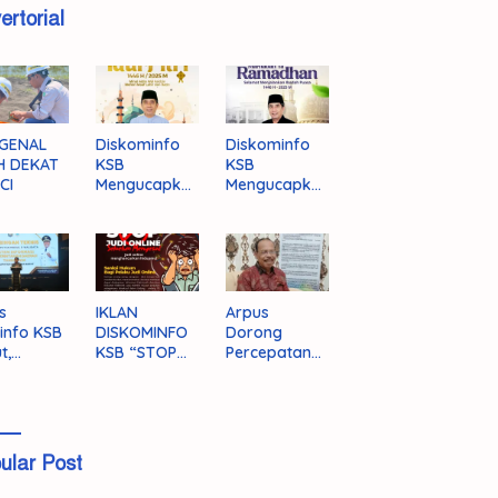
ertorial
GENAL
Diskominfo
Diskominfo
H DEKAT
KSB
KSB
CI
Mengucapka
Mengucapka
n Selamat
n Selamat
Hari Raya
Menjalankan
Idul Fitri 1446
Ibadah Puasa
H/2025 M
1446 H/2025
M
s
IKLAN
Arpus
info KSB
DISKOMINFO
Dorong
t,
KSB “STOP
Percepatan
ingnya
JUDI ONLINE”
Literasi
grasi
Masyarakat
a
KSB
ular Post