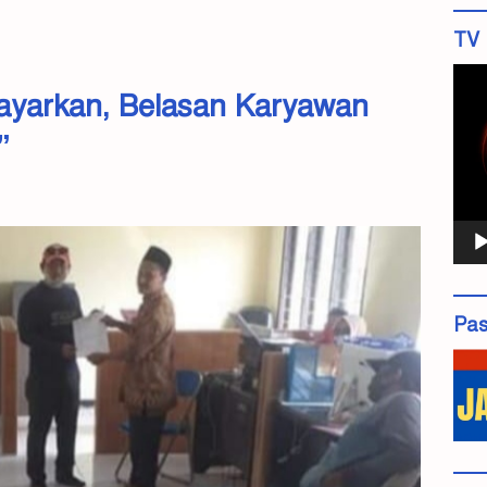
TV 
Pemu
ayarkan, Belasan Karyawan
Vide
”
Pas