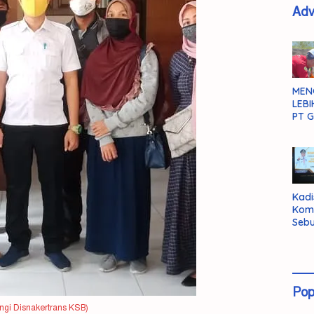
Adv
MEN
LEBI
PT G
Kadi
Kom
Sebu
Pent
Inte
Dat
Pop
ngi Disnakertrans KSB)