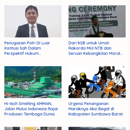
Penugasan Polri Di Luar
Dari KSB untuk Umat:
Institusi Sah Dalam
Rakorda MUI NTB dan
Perspektif Hukum
Seruan Kebangkitan Moral
Administrasi Negara
Para Ulama
Hi-tech Smelting AMMAN,
Urgensi Penanganan
Jalan Mulus Indonesia Rajai
Maraknya Aksi Begal di
Produsen Tembaga Dunia
Kabupaten Sumbawa Barat