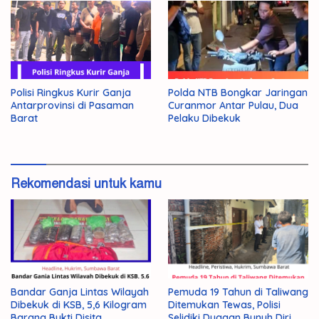
Polisi Ringkus Kurir Ganja
Polda NTB Bongkar Jaringan
Antarprovinsi di Pasaman
Curanmor Antar Pulau, Dua
Barat
Pelaku Dibekuk
Rekomendasi untuk kamu
Bandar Ganja Lintas Wilayah
Pemuda 19 Tahun di Taliwang
Dibekuk di KSB, 5,6 Kilogram
Ditemukan Tewas, Polisi
Barang Bukti Disita
Selidiki Dugaan Bunuh Diri