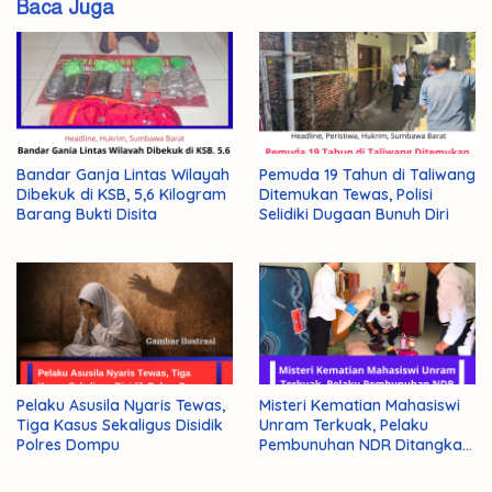
Baca Juga
Bandar Ganja Lintas Wilayah
Pemuda 19 Tahun di Taliwang
Dibekuk di KSB, 5,6 Kilogram
Ditemukan Tewas, Polisi
Barang Bukti Disita
Selidiki Dugaan Bunuh Diri
Pelaku Asusila Nyaris Tewas,
Misteri Kematian Mahasiswi
Tiga Kasus Sekaligus Disidik
Unram Terkuak, Pelaku
Polres Dompu
Pembunuhan NDR Ditangkap
Polisi