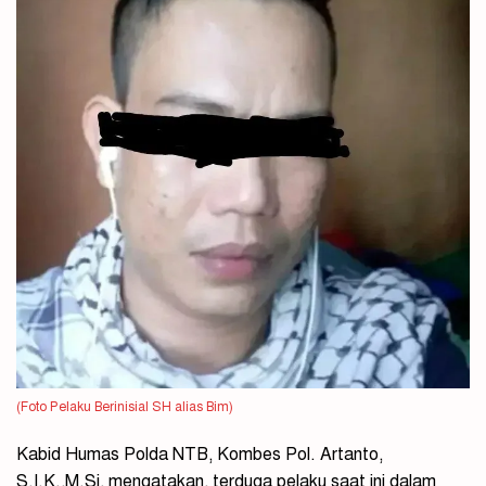
(Foto Pelaku Berinisial SH alias Bim)
Kabid Humas Polda NTB, Kombes Pol. Artanto,
S.I.K.,M.Si, mengatakan, terduga pelaku saat ini dalam