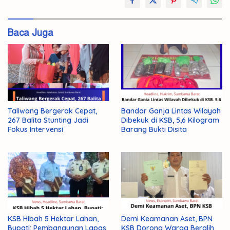
Perusda
Tahap
Baca Juga
II
Taliwang Bergerak Cepat,
Bandar Ganja Lintas Wilayah
267 Balita Stunting Jadi
Dibekuk di KSB, 5,6 Kilogram
Fokus Intervensi
Barang Bukti Disita
KSB Hibah 5 Hektar Lahan,
Demi Keamanan Aset, BPN
Bupati: Pembangunan Lapas
KSB Dorong Warga Beralih