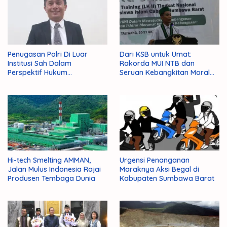
Penugasan Polri Di Luar
Dari KSB untuk Umat:
Institusi Sah Dalam
Rakorda MUI NTB dan
Perspektif Hukum
Seruan Kebangkitan Moral
Administrasi Negara
Para Ulama
Hi-tech Smelting AMMAN,
Urgensi Penanganan
Jalan Mulus Indonesia Rajai
Maraknya Aksi Begal di
Produsen Tembaga Dunia
Kabupaten Sumbawa Barat