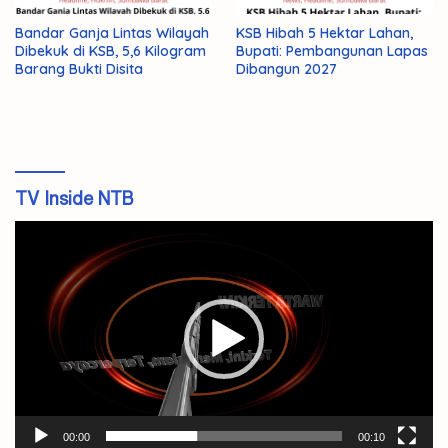
Bandar Ganja Lintas Wilayah
KSB Hibah 5 Hektar Lahan,
Dibekuk di KSB, 5,6 Kilogram
Bupati: Pembangunan Lapas
Barang Bukti Disita
Dibangun 2027
TV Inside NTB
Pemutar
Video
00:00
00:10