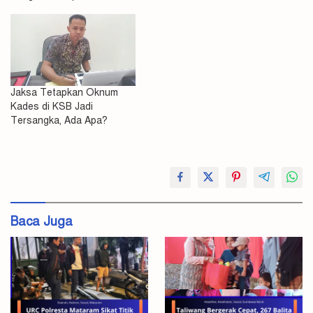
Jaksa Tetapkan Oknum
Kades di KSB Jadi
Tersangka, Ada Apa?
#Jaksa
KSB
Kades
Baca Juga
Pungli
Sekongkang