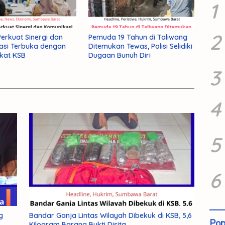
1
2
rkuat Sinergi dan
Pemuda 19 Tahun di Taliwang
asi Terbuka dengan
Ditemukan Tewas, Polisi Selidiki
kat KSB
Dugaan Bunuh Diri
3
4
5
6
g
Bandar Ganja Lintas Wilayah Dibekuk di KSB, 5,6
Pop
Kilogram Barang Bukti Disita