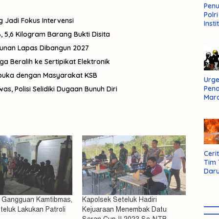
Pen
Polr
g Jadi Fokus Intervensi
Insti
Dal
 5,6 Kilogram Barang Bukti Disita
Pers
gunan Lapas Dibangun 2027
Huk
Admi
Beralih ke Sertipikat Elektronik
Neg
rbuka dengan Masyarakat KSB
Urge
Pen
, Polisi Selidiki Dugaan Bunuh Diri
Mar
Aksi
Kab
Sum
Bara
Cerit
Tim
Daru
AMM
i Gangguan Kamtibmas,
Kapolsek Seteluk Hadiri
teluk Lakukan Patroli
Kejuaraan Menembak Datu