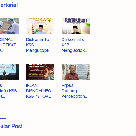
ertorial
GENAL
Diskominfo
Diskominfo
H DEKAT
KSB
KSB
CI
Mengucapka
Mengucapka
n Selamat
n Selamat
Hari Raya
Menjalankan
Idul Fitri 1446
Ibadah Puasa
H/2025 M
1446 H/2025
M
s
IKLAN
Arpus
info KSB
DISKOMINFO
Dorong
t,
KSB “STOP
Percepatan
ingnya
JUDI ONLINE”
Literasi
grasi
Masyarakat
a
KSB
ular Post