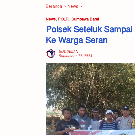
Beranda
News
News
,
POLRI
,
Sumbawa Barat
Polsek Seteluk Sampai
Ke Warga Seran
SUDIRMAN
September 22, 2023