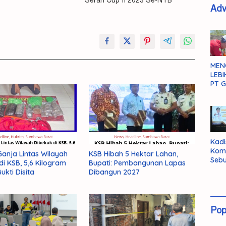
Seran Cup II 2023 Se-NTB
Adv
MEN
LEBI
PT G
Kadi
Kom
anja Lintas Wilayah
KSB Hibah 5 Hektar Lahan,
Sebu
di KSB, 5,6 Kilogram
Bupati: Pembangunan Lapas
Pent
ukti Disita
Dibangun 2027
Inte
Dat
Pop