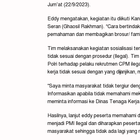
Jum’at (22/9/2023).
Eddy mengatakan, kegiatan itu diikuti Ka
Seran (Ghaosil Rakhman). “Cara bertindak t
pemahaman dan membagikan brosur/ famlet
Tim melaksanakan kegiatan sosialisasi t
tidak sesuai dengan prosedur (Ilegal). T
Polri terhadap pelaku rekrutmen CPM ilega
kerja tidak sesuai dengan yang dijanjikan, 
“Saya minta masyarakat tidak tergiur den
Informasikan apabila tidak memahami mek
meminta informasi ke Dinas Tenaga Kerja 
Hasilnya, lanjut eddy peserta memahami d
menjadi PMI Ilegal dan diharapkan pesert
masyarakat sehingga tidak ada lagi yang me