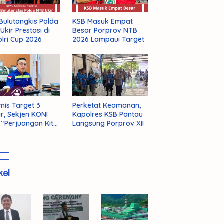
Bulutangkis Polda
KSB Masuk Empat
Ukir Prestasi di
Besar Porprov NTB
lri Cup 2026
2026 Lampaui Target
mis Target 3
Perketat Keamanan,
r, Sekjen KONI
Kapolres KSB Pantau
 “Perjuangan Kita
Langsung Porprov XII
m Selesai!”
kel