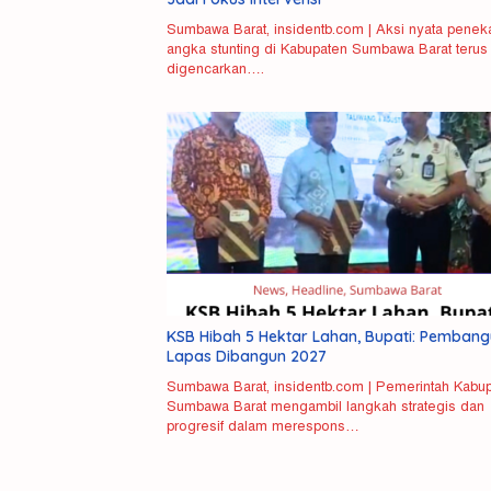
Sumbawa Barat, insidentb.com | Aksi nyata penek
angka stunting di Kabupaten Sumbawa Barat terus
digencarkan….
Misteri
Polisi Ringkus
Pemda
KSB Hibah 5 Hektar Lahan, Bupati: Pemban
Kematian
Kurir Ganja
Terbuk
Lapas Dibangun 2027
Mahasiswi
Antarprovinsi
pada Kr
Sumbawa Barat, insidentb.com | Pemerintah Kabu
Unram
di Pasaman
untuk
Sumbawa Barat mengambil langkah strategis dan
Terkuak,
Barat
Evaluas
progresif dalam merespons…
Pelaku
Kinerja
Pembunuhan
NDR
Ditangkap