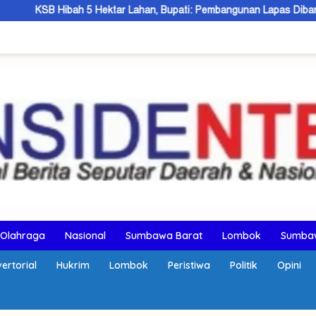
 Hektar Lahan, Bupati: Pembangunan Lapas Dibangun 2027
Olahraga
Nasional
Sumbawa Barat
Lombok
Sumba
ertorial
Hukrim
Lombok
Peristiwa
Politik
Opini