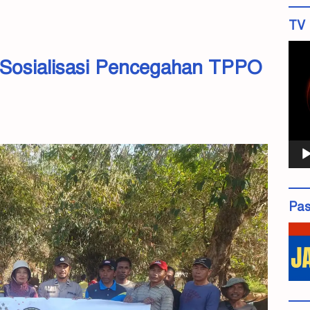
TV 
Pemu
 Sosialisasi Pencegahan TPPO
Vide
Pas