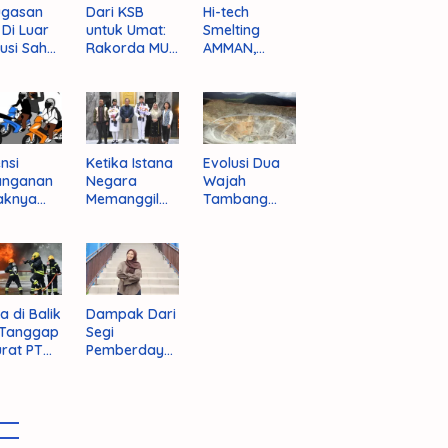
ugasan
Dari KSB
Hi-tech
i Di Luar
untuk Umat:
Smelting
tusi Sah
Rakorda MUI
AMMAN,
am
NTB dan
Jalan Mulus
pektif
Seruan
Indonesia
um
Kebangkitan
Rajai
nistrasi
Moral Para
Produsen
ara
Ulama
Tembaga
Dunia
nsi
Ketika Istana
Evolusi Dua
anganan
Negara
Wajah
aknya
Memanggil
Tambang
 Begal di
Arafat
Purba Batu
upaten
Hijau
bawa
t
a di Balik
Dampak Dari
 Tanggap
Segi
rat PT
Pemberdaya
AN
an Jika
Provinsi Pulau
Sumbawa
Terwujud