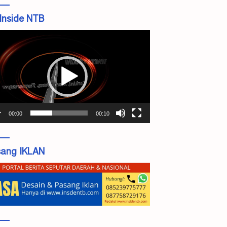
Inside NTB
tar
o
00:00
00:10
ang IKLAN