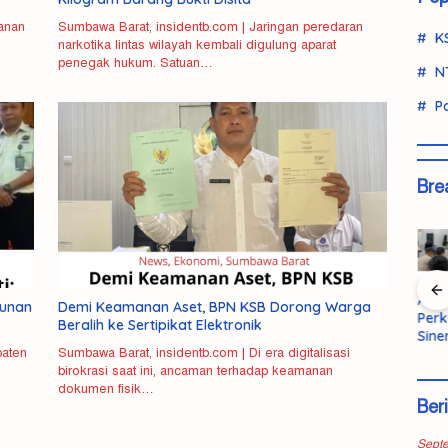
anan
Sumbawa Barat, insidentb.com | Jaringan peredaran
K
narkotika lintas wilayah kembali digulung aparat
penegak hukum. Satuan…
N
Po
Bre
 KSB
AMMAN
Pem
Bandar
KSB Hibah 5
gunan
Demi Keamanan Aset, BPN KSB Dorong Warga
a
Perkuat
Tahu
Ganja Lintas
Hektar
Beralih ke Sertipikat Elektronik
itik
Sinergi dan
Tali
Wilayah
Lahan,
paten
Sumbawa Barat, insidentb.com | Di era digitalisasi
Komunikasi
Dit
Dibekuk di
Bupati:
birokrasi saat ini, ancaman terhadap keamanan
i
Terbuka
Tewa
KSB, 5,6
Pembanguna
dokumen fisik…
dengan
Selid
Kilogram
n Lapas
Ber
Masyarakat
Dug
Barang Bukti
Dibangun
KSB
Bunu
Disita
2027
Sept