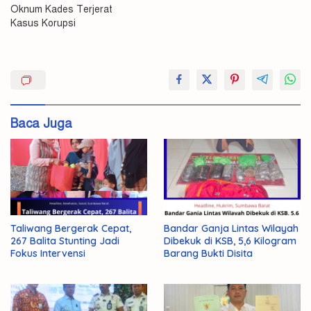
Oknum Kades Terjerat
Kasus Korupsi
Banyak
Begini
Saran
Baca Juga
Direktur
Kades
Korupsi
NTB
Barometer
Taliwang Bergerak Cepat,
Bandar Ganja Lintas Wilayah
Terjerat
267 Balita Stunting Jadi
Dibekuk di KSB, 5,6 Kilogram
Fokus Intervensi
Barang Bukti Disita