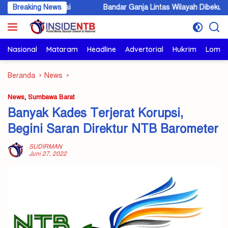
Langsung
ervensi
Breaking News
Bandar Ganja Lintas Wilayah Dibekuk di KSB, 5,6 Kilo
ke
konten
Nasional
Mataram
Headline
Advertorial
Hukrim
Lomb
Beranda
News
News
,
Sumbawa Barat
Banyak Kades Terjerat Korupsi,
Begini Saran Direktur NTB Barometer
SUDIRMAN
Juni 27, 2022