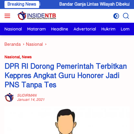
Langsung
ervensi
Breaking News
Bandar Ganja Lintas Wilayah Dibekuk di KSB, 5,6 Kilo
ke
konten
Nasional
Mataram
Headline
Advertorial
Hukrim
Lomb
Beranda
Nasional
Nasional
,
News
DPR RI Dorong Pemerintah Terbitkan
Keppres Angkat Guru Honorer Jadi
PNS Tanpa Tes
SUDIRMAN
Januari 14, 2021