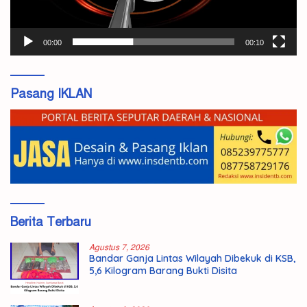
00:00
00:10
Pasang IKLAN
Berita Terbaru
Agustus 7, 2026
Bandar Ganja Lintas Wilayah Dibekuk di KSB,
5,6 Kilogram Barang Bukti Disita