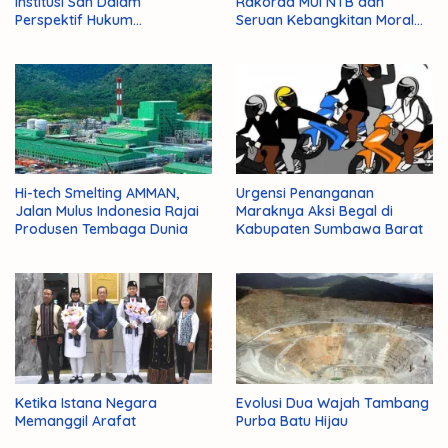
Institusi Sah Dalam
Rakorda MUI NTB dan
Perspektif Hukum
Seruan Kebangkitan Moral
Administrasi Negara
Para Ulama
Hi-tech Smelting AMMAN,
Urgensi Penanganan
Jalan Mulus Indonesia Rajai
Maraknya Aksi Begal di
Produsen Tembaga Dunia
Kabupaten Sumbawa Barat
Ketika Istana Negara
Evolusi Dua Wajah Tambang
Memanggil Arafat
Purba Batu Hijau