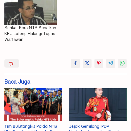
Serikat Pers NTB Sesalkan
KPU Loteng Halangi Tugas
Wartawan
KPU
ndonesia
Surati
Baca Juga
Pers
Republik
I
RI
Serikat
Tim Bulutangkis Polda NTB
Jejak Gemilang IPDA