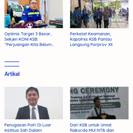
Optimis Target 3 Besar,
Perketat Keamanan,
Sekjen KONI KSB:
Kapolres KSB Pantau
“Perjuangan Kita Belum
Langsung Porprov XII
Selesai!”
Artikel
Penugasan Polri Di Luar
Dari KSB untuk Umat:
Institusi Sah Dalam
Rakorda MUI NTB dan