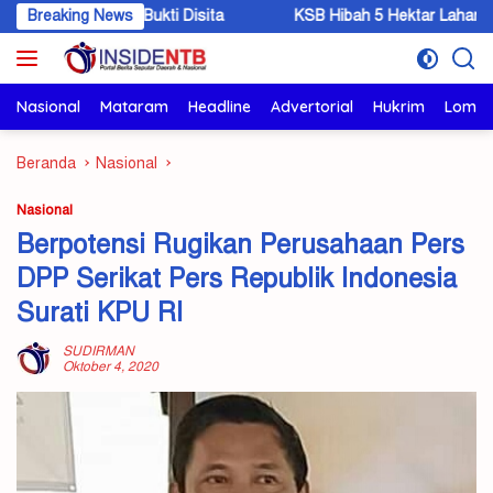
Langsung
rang Bukti Disita
Breaking News
KSB Hibah 5 Hektar Lahan, Bupati: Pemb
ke
konten
Nasional
Mataram
Headline
Advertorial
Hukrim
Lomb
Beranda
Nasional
Nasional
Berpotensi Rugikan Perusahaan Pers
DPP Serikat Pers Republik Indonesia
Surati KPU RI
SUDIRMAN
Oktober 4, 2020