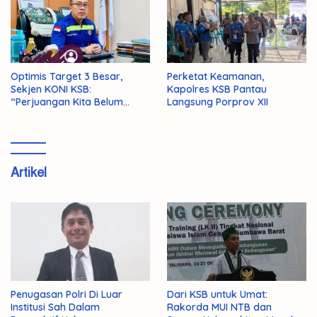
Optimis Target 3 Besar,
Perketat Keamanan,
Sekjen KONI KSB:
Kapolres KSB Pantau
“Perjuangan Kita Belum
Langsung Porprov XII
Selesai!”
Artikel
Penugasan Polri Di Luar
Dari KSB untuk Umat:
Institusi Sah Dalam
Rakorda MUI NTB dan