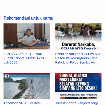
Sumbawa
Rekomendasi untuk kamu
BPN KSB Sebut PTSL 500
Darurat Narkoba, SEMMI NTB
Kuota Target Tuntas Akhir
Desak Pembangunan Panti
Juli 2026
Rehab di Pulau Sumbawa
Ancaman SUTET di Batu
Tuntut Pidana Penjara bagi