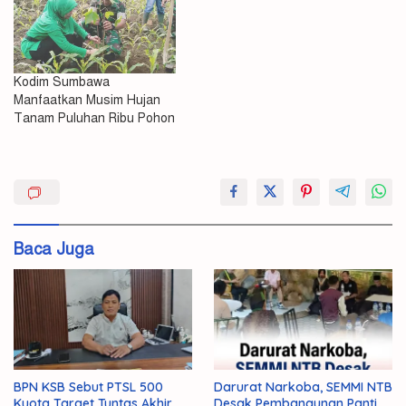
Kodim Sumbawa
Manfaatkan Musim Hujan
Tanam Puluhan Ribu Pohon
Bagikan
Sembako
Tionghoa
Baca Juga
TNI
Peduli
BPN KSB Sebut PTSL 500
Darurat Narkoba, SEMMI NTB
Kuota Target Tuntas Akhir
Desak Pembangunan Panti