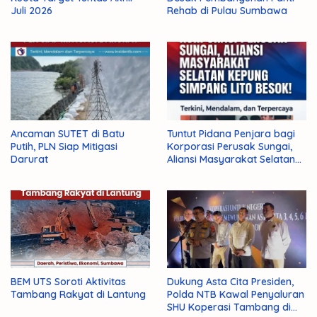
Juli 2026
Rehab di Pulau Sumbawa
Ancaman SUTET di Batu
Tuntut Pidana Penjara bagi
Putih, PLN Siap Mitigasi
Korporasi Perusak Sungai,
Darurat
Aliansi Masyarakat Selatan
Kepung Simpang Lito Besok!
BEM UTS Soroti Aktivitas
Dukung Asta Cita Presiden,
Tambang Rakyat di Lantung
Polda NTB Kawal Penyaluran
SHU Koperasi Tambang di