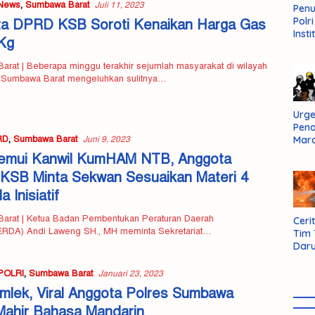
News
,
Sumbawa Barat
Juli 11, 2023
Pen
Polr
a DPRD KSB Soroti Kenaikan Harga Gas
Insti
Kg
Dal
Pers
rat | Beberapa minggu terakhir sejumlah masyarakat di wilayah
Huk
 Sumbawa Barat mengeluhkan sulitnya…
Admi
Neg
Urge
Pen
RD
,
Sumbawa Barat
Mar
Juni 9, 2023
Aksi
emui Kanwil KumHAM NTB, Anggota
Kab
SB Minta Sekwan Sesuaikan Materi 4
Sum
Bara
 Inisiatif
arat | Ketua Badan Pembentukan Peraturan Daerah
Cerit
DA) Andi Laweng SH., MH meminta Sekretariat…
Tim
Daru
AMM
POLRI
,
Sumbawa Barat
Januari 23, 2023
 Imlek, Viral Anggota Polres Sumbawa
Mahir Bahasa Mandarin