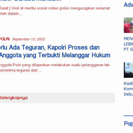
Adv
rat | Viral di media sosial video polisi mengucapkan selamat
Imlek dalam…
MEN
POLRI
September 12, 2022
LEBI
rlu Ada Teguran, Kapolri Proses dan
PT G
Anggota yang Terbukti Melanggar Hukum
Anggota Polri yang dilaporkan melakukan suatu pelanggaran tak
menerima teguran dari…
Kadi
Kom
Sebu
Selengkapnya
Pent
Inte
Dat
Pop