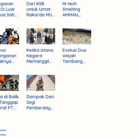
ugasan
Dari KSB
Hi-tech
i Di Luar
untuk Umat:
Smelting
tusi Sah
Rakorda MUI
AMMAN,
am
NTB dan
Jalan Mulus
pektif
Seruan
Indonesia
um
Kebangkitan
Rajai
nistrasi
Moral Para
Produsen
ara
Ulama
Tembaga
Dunia
nsi
Ketika Istana
Evolusi Dua
anganan
Negara
Wajah
aknya
Memanggil
Tambang
 Begal di
Arafat
Purba Batu
upaten
Hijau
bawa
t
a di Balik
Dampak Dari
 Tanggap
Segi
rat PT
Pemberdaya
AN
an Jika
Provinsi Pulau
Sumbawa
Terwujud