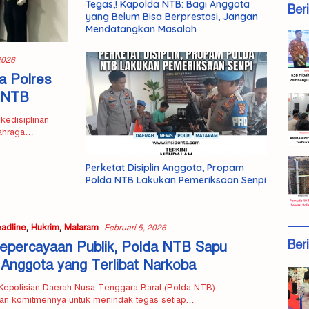
Tegas,! Kapolda NTB: Bagi Anggota
Ber
yang Belum Bisa Berprestasi, Jangan
Mendatangkan Masalah
 2026
a Polres
v NTB
kedisiplinan
lahraga…
Perketat Disiplin Anggota, Propam
Polda NTB Lakukan Pemeriksaan Senpi
adline
,
Hukrim
,
Mataram
Februari 5, 2026
Ber
epercayaan Publik, Polda NTB Sapu
 Anggota yang Terlibat Narkoba
Kepolisian Daerah Nusa Tenggara Barat (Polda NTB)
n komitmennya untuk menindak tegas setiap…