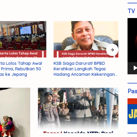
TV 
Pemu
Vide
rta Lolos Tahap Awal
KSB Siaga Darurat! BPBD
BRID
Prima, Rebutkan 50
Kerahkan Langkah Tegas
Peme
as ke Jepang
Hadang Ancaman Kekeringan
Daera
El Nino 2026
Pas