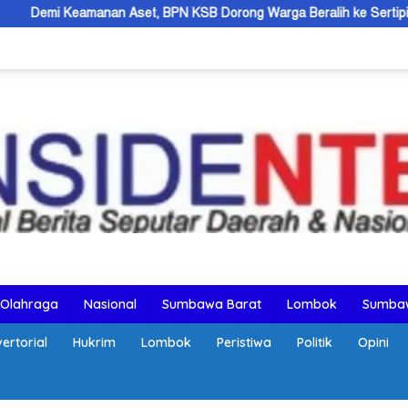
n Aset, BPN KSB Dorong Warga Beralih ke Sertipikat Elektronik
Olahraga
Nasional
Sumbawa Barat
Lombok
Sumba
ertorial
Hukrim
Lombok
Peristiwa
Politik
Opini