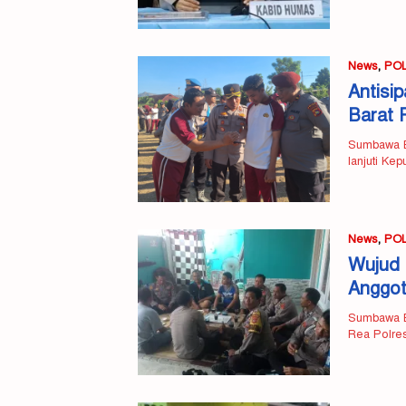
News
,
POL
Antisi
Barat 
Sumbawa Ba
lanjuti Ke
News
,
POL
Wujud 
Anggot
Sumbawa Ba
Rea Polre