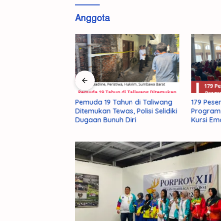
Anggota
at Sinergi dan
Pemuda 19 Tahun di Taliwang
179 Pese
 Terbuka dengan
Ditemukan Tewas, Polisi Selidiki
Program 
 KSB
Dugaan Bunuh Diri
Kursi Em