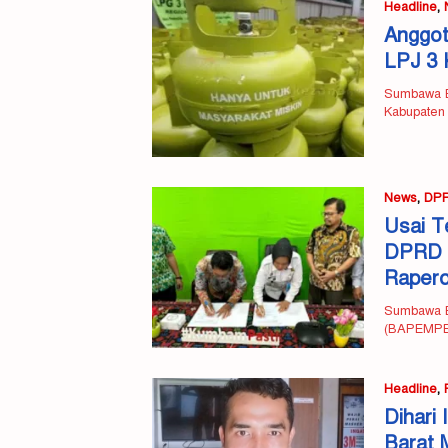
Headline
,
Anggot
LPJ 3 
Sumbawa Ba
Kabupaten
News
,
DP
Usai T
DPRD K
Raperda
Sumbawa B
(BAPEMPER
Headline
,
Dihari
Barat 