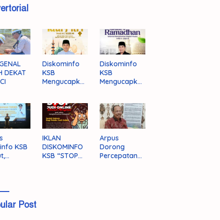
ertorial
GENAL
Diskominfo
Diskominfo
H DEKAT
KSB
KSB
CI
Mengucapka
Mengucapka
n Selamat
n Selamat
Hari Raya
Menjalankan
Idul Fitri 1446
Ibadah Puasa
H/2025 M
1446 H/2025
M
s
IKLAN
Arpus
info KSB
DISKOMINFO
Dorong
t,
KSB “STOP
Percepatan
ingnya
JUDI ONLINE”
Literasi
grasi
Masyarakat
a
KSB
ular Post