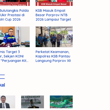
Bulutangkis Polda
KSB Masuk Empat
Ukir Prestasi di
Besar Porprov NTB
lri Cup 2026
2026 Lampaui Target
mis Target 3
Perketat Keamanan,
r, Sekjen KONI
Kapolres KSB Pantau
 “Perjuangan Kita
Langsung Porprov XII
m Selesai!”
kel