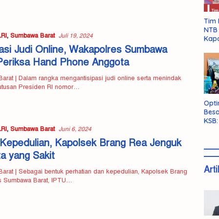
Tim 
NTB 
RI
,
Sumbawa Barat
Juli 19, 2024
Kapo
pasi Judi Online, Wakapolres Sumbawa
Periksa Hand Phone Anggota
rat | Dalam rangka mengantisipasi judi online serta menindak
putusan Presiden RI nomor…
Opti
Besa
KSB:
RI
,
Sumbawa Barat
Belu
Juni 6, 2024
Kepedulian, Kapolsek Brang Rea Jenguk
a yang Sakit
Arti
rat | Sebagai bentuk perhatian dan kepedulian, Kapolsek Brang
s Sumbawa Barat, IPTU…