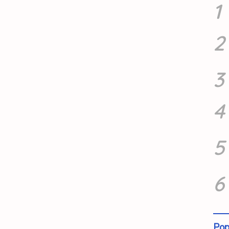
1
2
3
4
5
6
Pop