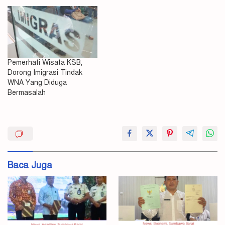
Pemerhati Wisata KSB,
Dorong Imigrasi Tindak
WNA Yang Diduga
Bermasalah
Dokumen
Imigrasi
Izin
Baca Juga
Tinggal
TKA
Keimigrasian
PT
AMNT
Sesuai