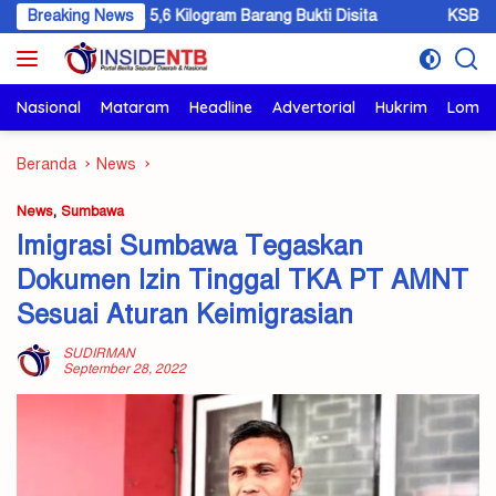
Langsung
di KSB, 5,6 Kilogram Barang Bukti Disita
Breaking News
KSB Hibah 5 Hekta
ke
konten
Nasional
Mataram
Headline
Advertorial
Hukrim
Lomb
Beranda
News
News
,
Sumbawa
Imigrasi Sumbawa Tegaskan
Dokumen Izin Tinggal TKA PT AMNT
Sesuai Aturan Keimigrasian
SUDIRMAN
September 28, 2022