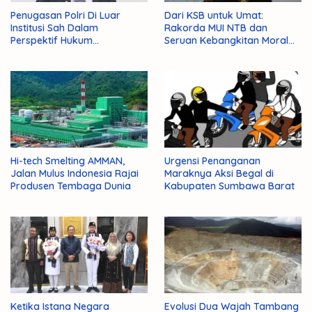
Penugasan Polri Di Luar
Dari KSB untuk Umat:
Institusi Sah Dalam
Rakorda MUI NTB dan
Perspektif Hukum
Seruan Kebangkitan Moral
Administrasi Negara
Para Ulama
Hi-tech Smelting AMMAN,
Urgensi Penanganan
Jalan Mulus Indonesia Rajai
Maraknya Aksi Begal di
Produsen Tembaga Dunia
Kabupaten Sumbawa Barat
Ketika Istana Negara
Evolusi Dua Wajah Tambang