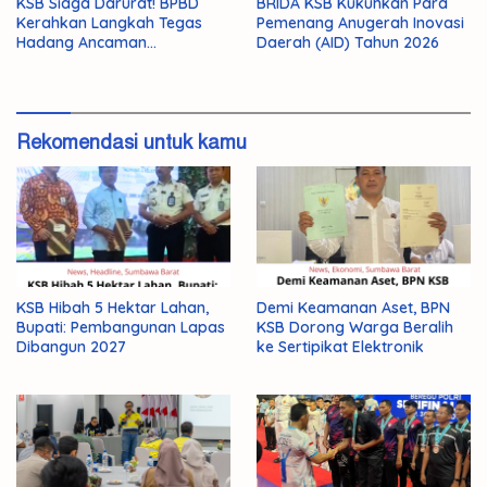
KSB Siaga Darurat! BPBD
BRIDA KSB Kukuhkan Para
Kerahkan Langkah Tegas
Pemenang Anugerah Inovasi
Hadang Ancaman
Daerah (AID) Tahun 2026
Kekeringan El Nino 2026
Rekomendasi untuk kamu
KSB Hibah 5 Hektar Lahan,
Demi Keamanan Aset, BPN
Bupati: Pembangunan Lapas
KSB Dorong Warga Beralih
Dibangun 2027
ke Sertipikat Elektronik