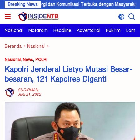
Langsung
 Sinergi dan Komunikasi Terbuka dengan Masyarakat KSB
Breaking News
ke
konten
Nasional
Mataram
Headline
Advertorial
Hukrim
Lomb
Beranda
Nasional
Nasional
,
News
,
POLRI
Kapolri Jenderal Listyo Mutasi Besar-
besaran, 121 Kapolres Diganti
SUDIRMAN
Juni 21, 2022