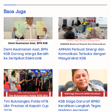
Besar
Besaran
Baca Juga
Diganti
Jenderal
Kapolres
Kapolri
Demi Keamanan Aset, BPN
AMMAN Perkuat Sinergi dan
Listyo
KSB Dorong Warga Beralih
Komunikasi Terbuka dengan
ke Sertipikat Elektronik
Masyarakat KSB
Mutasi
Tim Bulutangkis Polda NTB
KSB Siaga Darurat! BPBD
Ukir Prestasi di Kapolri Cup
Kerahkan Langkah Tegas
2026
Hadang Ancaman