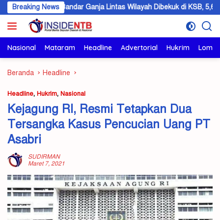
Langsung
Breaking News
Bandar Ganja Lintas Wilayah Dibekuk di KSB, 5,6 Kilogram Bar
ke
konten
Nasional
Mataram
Headline
Advertorial
Hukrim
Lomb
Beranda
Headline
Headline
,
Hukrim
,
Nasional
Kejagung RI, Resmi Tetapkan Dua
Tersangka Kasus Pencucian Uang PT
Asabri
SUDIRMAN
Maret 7, 2021