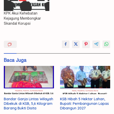
KPK Akui Kehebatan
Kejagung Membongkar
Skandal Korupsi
Kejagung
Pencucian
PT
Baca Juga
Asabri
RI
Uang
Bandar Ganja Lintas Wilayah
KSB Hibah 5 Hektar Lahan,
Dibekuk di KSB, 5,6 Kilogram
Bupati: Pembangunan Lapas
Barang Bukti Disita
Dibangun 2027