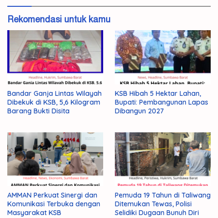
Rekomendasi untuk kamu
Bandar Ganja Lintas Wilayah
KSB Hibah 5 Hektar Lahan,
Dibekuk di KSB, 5,6 Kilogram
Bupati: Pembangunan Lapas
Barang Bukti Disita
Dibangun 2027
AMMAN Perkuat Sinergi dan
Pemuda 19 Tahun di Taliwang
Komunikasi Terbuka dengan
Ditemukan Tewas, Polisi
Masyarakat KSB
Selidiki Dugaan Bunuh Diri