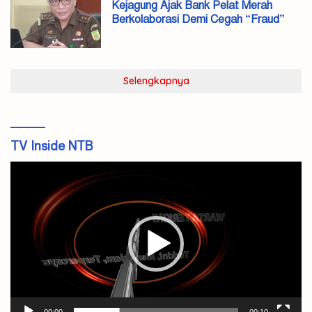
Kejagung Ajak Bank Pelat Merah
Berkolaborasi Demi Cegah “Fraud”
Selengkapnya
TV Inside NTB
Pemutar
Video