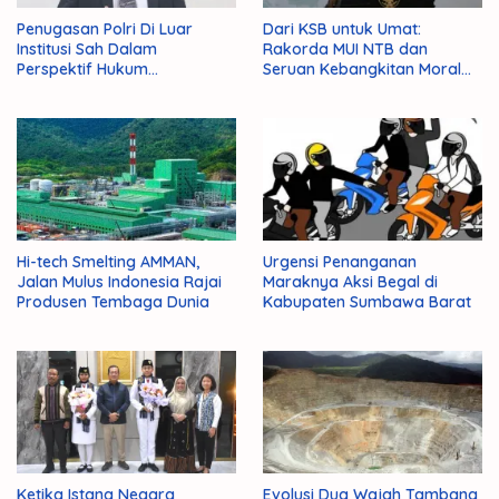
Penugasan Polri Di Luar
Dari KSB untuk Umat:
Institusi Sah Dalam
Rakorda MUI NTB dan
Perspektif Hukum
Seruan Kebangkitan Moral
Administrasi Negara
Para Ulama
Hi-tech Smelting AMMAN,
Urgensi Penanganan
Jalan Mulus Indonesia Rajai
Maraknya Aksi Begal di
Produsen Tembaga Dunia
Kabupaten Sumbawa Barat
Ketika Istana Negara
Evolusi Dua Wajah Tambang