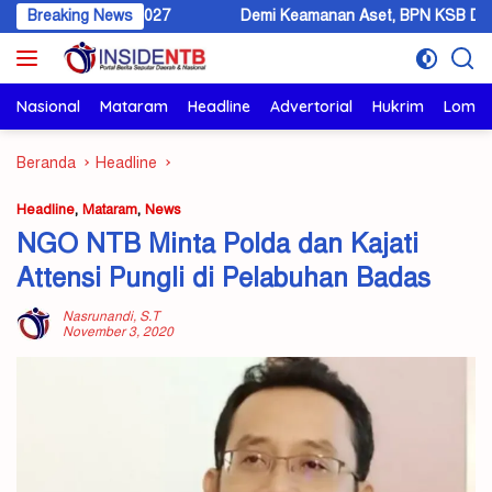
Langsung
angun 2027
Breaking News
Demi Keamanan Aset, BPN KSB Dorong Warga Beral
ke
konten
Nasional
Mataram
Headline
Advertorial
Hukrim
Lomb
Beranda
Headline
Headline
,
Mataram
,
News
NGO NTB Minta Polda dan Kajati
Attensi Pungli di Pelabuhan Badas
Nasrunandi, S.T
November 3, 2020