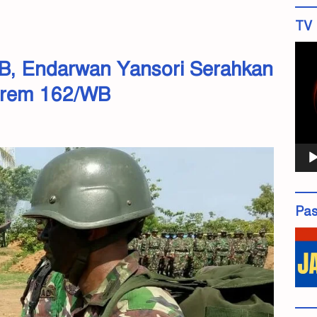
TV 
Pemu
B, Endarwan Yansori Serahkan
Vide
Korem 162/WB
Pas