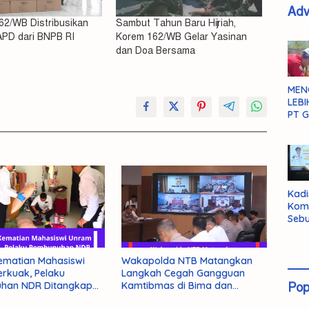
Adv
62/WB Distribusikan
Sambut Tahun Baru Hijriah,
APD dari BNPB RI
Korem 162/WB Gelar Yasinan
dan Doa Bersama
MEN
LEBI
PT G
Kadi
Kom
Sebu
Pent
Inte
Dat
Kematian Mahasiswi
Wakapolda NTB Matangkan
rkuak, Pelaku
Langkah Cegah Gangguan
han NDR Ditangkap
Kamtibmas di Bima dan
Pop
Dompu