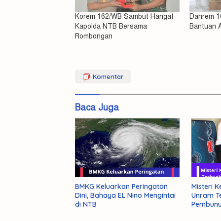
Korem 162/WB Sambut Hangat
Danrem 1
Kapolda NTB Bersama
Bantuan 
Rombongan
Jabatan
Komentar
Serahkan
Yansori
Baca Juga
BMKG Keluarkan Peringatan
Misteri 
Dini, Bahaya EL Nino Mengintai
Unram Te
di NTB
Pembunu
Polisi