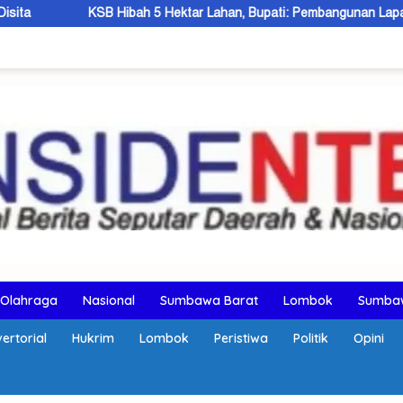
Hibah 5 Hektar Lahan, Bupati: Pembangunan Lapas Dibangun 2027
Olahraga
Nasional
Sumbawa Barat
Lombok
Sumba
ertorial
Hukrim
Lombok
Peristiwa
Politik
Opini