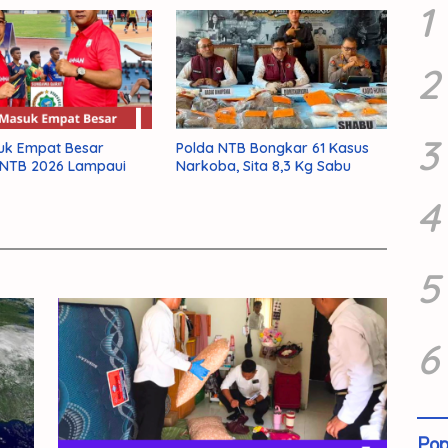
1
2
3
uk Empat Besar
Polda NTB Bongkar 61 Kasus
 NTB 2026 Lampaui
Narkoba, Sita 8,3 Kg Sabu
4
5
6
Pop