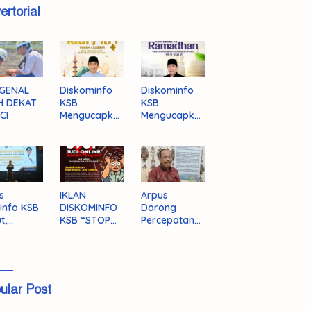
ertorial
GENAL
Diskominfo
Diskominfo
H DEKAT
KSB
KSB
CI
Mengucapka
Mengucapka
n Selamat
n Selamat
Hari Raya
Menjalankan
Idul Fitri 1446
Ibadah Puasa
H/2025 M
1446 H/2025
M
s
IKLAN
Arpus
info KSB
DISKOMINFO
Dorong
t,
KSB “STOP
Percepatan
ingnya
JUDI ONLINE”
Literasi
grasi
Masyarakat
a
KSB
ular Post