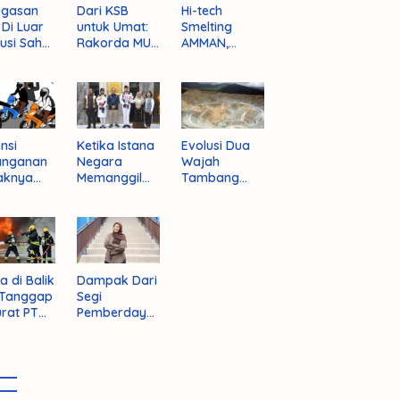
ugasan
Dari KSB
Hi-tech
i Di Luar
untuk Umat:
Smelting
tusi Sah
Rakorda MUI
AMMAN,
am
NTB dan
Jalan Mulus
pektif
Seruan
Indonesia
um
Kebangkitan
Rajai
nistrasi
Moral Para
Produsen
ara
Ulama
Tembaga
Dunia
nsi
Ketika Istana
Evolusi Dua
anganan
Negara
Wajah
aknya
Memanggil
Tambang
 Begal di
Arafat
Purba Batu
upaten
Hijau
bawa
t
a di Balik
Dampak Dari
 Tanggap
Segi
rat PT
Pemberdaya
AN
an Jika
Provinsi Pulau
Sumbawa
Terwujud