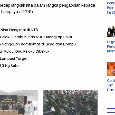
Pen
etiap langkah kita dalam rangka pengabdian kepada
Polr
” harapnya.(ID/DK)
Insti
Dal
Pers
Huk
Nino Mengintai di NTB
Admi
Neg
 Pelaku Pembunuhan NDR Ditangkap Polisi
Urge
 Gangguan Kamtibmas di Bima dan Dompu
Pen
Mar
r Pulau, Dua Pelaku Dibekuk
Aksi
 Lampaui Target
Kab
Sum
8,3 Kg Sabu
Bara
Cerit
Tim
Daru
AMM