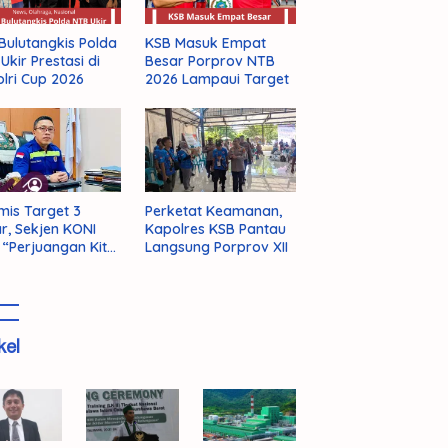
Bulutangkis Polda
KSB Masuk Empat
Ukir Prestasi di
Besar Porprov NTB
lri Cup 2026
2026 Lampaui Target
mis Target 3
Perketat Keamanan,
r, Sekjen KONI
Kapolres KSB Pantau
 “Perjuangan Kita
Langsung Porprov XII
m Selesai!”
kel