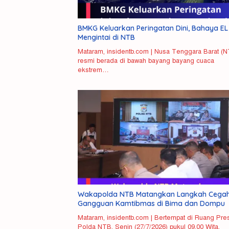
BMKG Keluarkan Peringatan Dini, Bahaya EL
Mengintai di NTB
Mataram, insidentb.com | Nusa Tenggara Barat (
resmi berada di bawah bayang bayang cuaca
ekstrem…
Polisi Ringkus
Pemda
Misteri
Kurir Ganja
Terbuk
Kematian
Antarprovinsi
pada Kr
Mahasiswi
di Pasaman
untuk
Unram
Barat
Evaluas
Terkuak,
Wakapolda NTB Matangkan Langkah Cega
Kinerja
Pelaku
Gangguan Kamtibmas di Bima dan Dompu
Pembunuhan
NDR
Mataram, insidentb.com | Bertempat di Ruang Pres
Ditangkap
Polda NTB, Senin (27/7/2026) pukul 09.00 Wita,