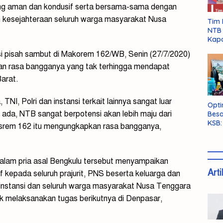
ng aman dan kondusif serta bersama-sama dengan
an kesejahteraan seluruh warga masyarakat Nusa
Tim 
NTB 
Kapo
si pisah sambut di Makorem 162/WB, Senin (27/7/2020)
an rasa bangganya yang tak terhingga mendapat
arat.
NI, Polri dan instansi terkait lainnya sangat luar
Opti
 ada, NTB sangat berpotensi akan lebih maju dari
Besa
KSB:
asrem 162 itu mengungkapkan rasa bangganya,
Belu
dalam pria asal Bengkulu tersebut menyampaikan
Arti
kepada seluruh prajurit, PNS beserta keluarga dan
 instansi dan seluruh warga masyarakat Nusa Tenggara
uk melaksanakan tugas berikutnya di Denpasar,