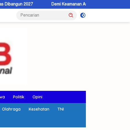
Demi Keamanan Aset, BPN KSB Dorong Warga Beralih ke Sertip
wa
Politik
Opini
Olahraga
Kesehatan
TNI