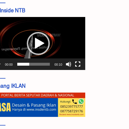
Inside NTB
tar
o
00:00
00:10
ang IKLAN