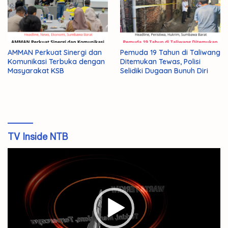
AMMAN Perkuat Sinergi dan
Pemuda 19 Tahun di Taliwang
Komunikasi Terbuka dengan
Ditemukan Tewas, Polisi
Masyarakat KSB
Selidiki Dugaan Bunuh Diri
TV Inside NTB
Pemutar
Video