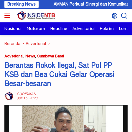
Langsung
ronik
Breaking News
AMMAN Perkuat Sinergi dan Komunikasi Terbuka den
ke
konten
Nasional
Mataram
Headline
Advertorial
Hukrim
Lomb
Beranda
Advertorial
Advertorial
,
News
,
Sumbawa Barat
Berantas Rokok Ilegal, Sat Pol PP
KSB dan Bea Cukai Gelar Operasi
Besar-besaran
SUDIRMAN
Juli 15, 2023