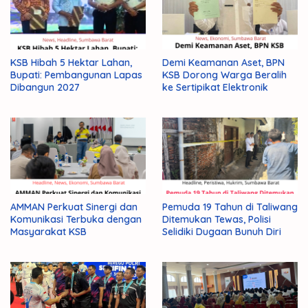
KSB Hibah 5 Hektar Lahan,
Demi Keamanan Aset, BPN
Bupati: Pembangunan Lapas
KSB Dorong Warga Beralih
Dibangun 2027
ke Sertipikat Elektronik
AMMAN Perkuat Sinergi dan
Pemuda 19 Tahun di Taliwang
Komunikasi Terbuka dengan
Ditemukan Tewas, Polisi
Masyarakat KSB
Selidiki Dugaan Bunuh Diri