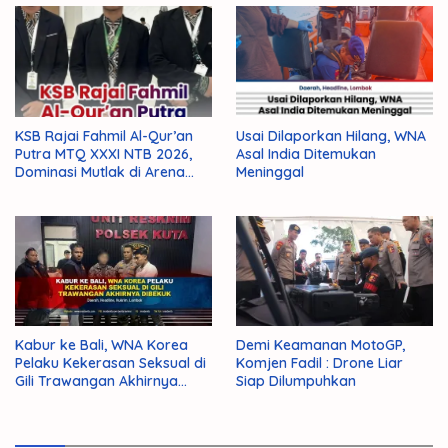
KSB Rajai Fahmil Al-Qur’an
Usai Dilaporkan Hilang, WNA
Putra MTQ XXXI NTB 2026,
Asal India Ditemukan
Dominasi Mutlak di Arena
Meninggal
Final
Kabur ke Bali, WNA Korea
Demi Keamanan MotoGP,
Pelaku Kekerasan Seksual di
Komjen Fadil : Drone Liar
Gili Trawangan Akhirnya
Siap Dilumpuhkan
Dibekuk