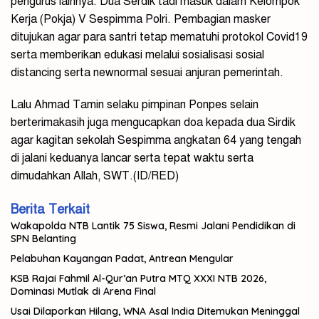
pengurus lainnya. Dua Serdik tadi masuk dalam Kelompok
Kerja (Pokja) V Sespimma Polri. Pembagian masker
ditujukan agar para santri tetap mematuhi protokol Covid19
serta memberikan edukasi melalui sosialisasi sosial
distancing serta newnormal sesuai anjuran pemerintah.
Lalu Ahmad Tamin selaku pimpinan Ponpes selain
berterimakasih juga mengucapkan doa kepada dua Sirdik
agar kagitan sekolah Sespimma angkatan 64 yang tengah
di jalani keduanya lancar serta tepat waktu serta
dimudahkan Allah, SWT.(ID/RED)
Berita Terkait
Wakapolda NTB Lantik 75 Siswa, Resmi Jalani Pendidikan di
SPN Belanting
Pelabuhan Kayangan Padat, Antrean Mengular
KSB Rajai Fahmil Al-Qur’an Putra MTQ XXXI NTB 2026,
Dominasi Mutlak di Arena Final
Usai Dilaporkan Hilang, WNA Asal India Ditemukan Meninggal