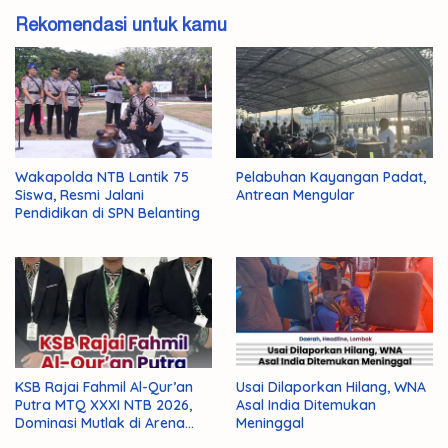
Rekomendasi untuk kamu
Wakapolda NTB Lantik 75
Pelabuhan Kayangan Padat,
Siswa, Resmi Jalani
Antrean Mengular
Pendidikan di SPN Belanting
KSB Rajai Fahmil Al-Qur’an
Usai Dilaporkan Hilang, WNA
Putra MTQ XXXI NTB 2026,
Asal India Ditemukan
Dominasi Mutlak di Arena
Meninggal
Final