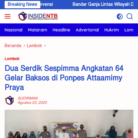
Langsung
s Intervensi
Breaking News
Bandar Ganja Lintas Wilayah Dibekuk di KSB, 5,
ke
konten
Nasional
Mataram
Headline
Advertorial
Hukrim
Lomb
Beranda
Lombok
Lombok
Dua Serdik Sespimma Angkatan 64
Gelar Baksos di Ponpes Attaamimy
Praya
SUDIRMAN
Agustus 23, 2020