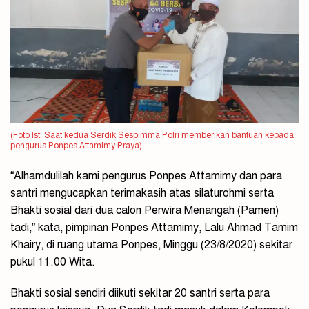
(Foto Ist: Saat kedua Serdik Sespimma Polri memberikan bantuan kepada
pengurus Ponpes Attamimy Praya)
“Alhamdulilah kami pengurus Ponpes Attamimy dan para
santri mengucapkan terimakasih atas silaturohmi serta
Bhakti sosial dari dua calon Perwira Menangah (Pamen)
tadi,” kata, pimpinan Ponpes Attamimy, Lalu Ahmad Tamim
Khairy, di ruang utama Ponpes, Minggu (23/8/2020) sekitar
pukul 11.00 Wita.
Bhakti sosial sendiri diikuti sekitar 20 santri serta para