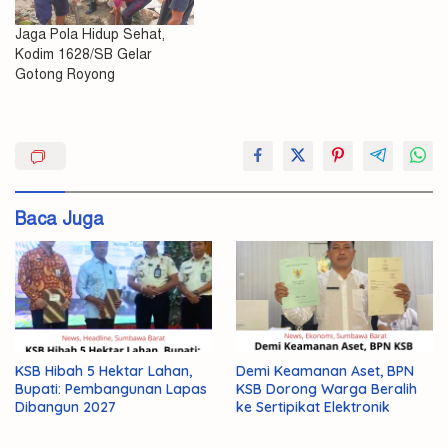
Jaga Pola Hidup Sehat,
Kodim 1628/SB Gelar
Gotong Royong
HUT
Kodim
RI
Baca Juga
ke-
75
Sambut
KSB Hibah 5 Hektar Lahan,
Demi Keamanan Aset, BPN
Bupati: Pembangunan Lapas
KSB Dorong Warga Beralih
Dibangun 2027
ke Sertipikat Elektronik