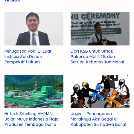
Penugasan Polri Di Luar
Dari KSB untuk Umat:
Institusi Sah Dalam
Rakorda MUI NTB dan
Perspektif Hukum
Seruan Kebangkitan Moral
Administrasi Negara
Para Ulama
Hi-tech Smelting AMMAN,
Urgensi Penanganan
Jalan Mulus Indonesia Rajai
Maraknya Aksi Begal di
Produsen Tembaga Dunia
Kabupaten Sumbawa Barat