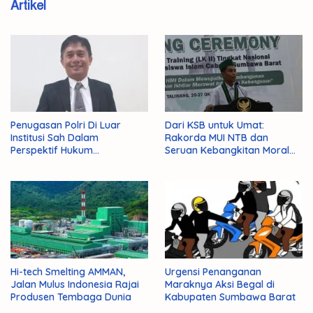
Artikel
Penugasan Polri Di Luar
Dari KSB untuk Umat:
Institusi Sah Dalam
Rakorda MUI NTB dan
Perspektif Hukum
Seruan Kebangkitan Moral
Administrasi Negara
Para Ulama
Hi-tech Smelting AMMAN,
Urgensi Penanganan
Jalan Mulus Indonesia Rajai
Maraknya Aksi Begal di
Produsen Tembaga Dunia
Kabupaten Sumbawa Barat