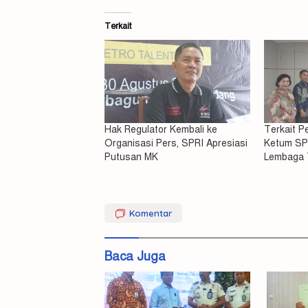
Terkait
Hak Regulator Kembali ke
Terkait 
Organisasi Pers, SPRI Apresiasi
Ketum SP
Putusan MK
Lembaga 
Dewan
Misteri
pers
Komentar
Kemati
Mahasi
DPP
SPRI
Unram
Baca Juga
Terkuak
Hormati
Pelaku
Pembu
Melapor
NDR
Ditang