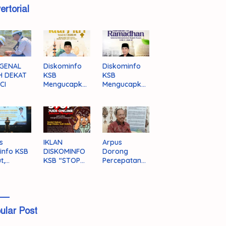
ertorial
GENAL
Diskominfo
Diskominfo
H DEKAT
KSB
KSB
CI
Mengucapka
Mengucapka
n Selamat
n Selamat
Hari Raya
Menjalankan
Idul Fitri 1446
Ibadah Puasa
H/2025 M
1446 H/2025
M
s
IKLAN
Arpus
info KSB
DISKOMINFO
Dorong
t,
KSB “STOP
Percepatan
ingnya
JUDI ONLINE”
Literasi
grasi
Masyarakat
a
KSB
ular Post