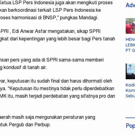
Ketua LSP Pers Indonesia juga akan mengikuti proses
Adv
an berkoordinasi terkait LSP Pers Indonesia ke
roses harmonisasi di BNSP,” pungkas Mandagi.
SPRI , Edi Anwar Asfar mengatakan, sikap SPRI
at dari kepentingan yang lebih besar bagi Pers tanah
MEN
LEBI
PT G
insan pers yang ada di SPRI sama-sama memberi
 kondusif di tanah air.
, keputusan itu sudah final dan harus dihormati oleh
Kadi
ya. “Keputusan itu mestinya tidak perlu diperdebatkan
Kom
K itu, masih terjadi perdebatan yang sifatnya pro dan
Sebu
Pent
Inte
Dat
aerah masih saja mengunakan peraturan yang
ntuk Pergub dan Perbup.
Pop