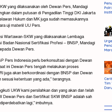
Pen
KW yang dilaksanakan oleh Dewan Pers, Mandagi
Polr
Insti
angkan dalam putusan di Pengadilan Tinggi DKI Jakarta
Dal
elawan Hukum dan MK juga sudah memasukannya
Pers
a uji materiil UU Pers.
Huk
Admi
Neg
tensi Wartawan-SKW yang dilaksanakan Lembaga
Urge
nsi Badan Nasional Sertifikasi Profesi – BNSP, Mandagi
Pen
n kepada Dewan Pers.
Mar
Aksi
Kab
SP Pers Indonesia perlu berkonsultasi dengan Dewan
Sum
aat ini Dewan Pers tengah melakukan proses
Bara
I juga akan berkoordinasi dengan BNSP dan Dewan
Cerit
n sesuai ketentuan yang ada,” terangnya.
Tim
Daru
ngikuti UKW kami persilahkan dan yang akan dan telah
AMM
UKW Dewan Pers dan Sertifikat SKW BNSP adalah sah
diperdebatkan lagi,” imbuhnya.