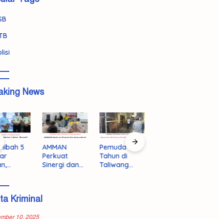
SB
TB
lisi
aking News
Pemuda 19
179 Peserta
K
Hibah 5
AMMAN
Tahun di
Lolos Tahap
D
ar
Perkuat
Taliwang
Awal
B
n,
Sinergi dan
Ditemukan
Program
K
ti:
Komunikasi
Tewas, Polisi
Prima,
L
banguna
Terbuka
Selidiki
Rebutkan 50
T
pas
dengan
ita Kriminal
Dugaan
Kursi Emas
H
angun
Masyarakat
Bunuh Diri
ke Jepang
A
7
KSB
K
ember 10, 2025