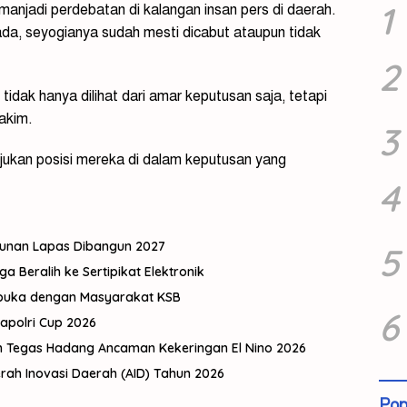
1
 manjadi perdebatan di kalangan insan pers di daerah.
ada, seyogianya sudah mesti dicabut ataupun tidak
2
tidak hanya dilihat dari amar keputusan saja, tetapi
akim.
3
njukan posisi mereka di dalam keputusan yang
4
gunan Lapas Dibangun 2027
5
Beralih ke Sertipikat Elektronik
rbuka dengan Masyarakat KSB
6
Kapolri Cup 2026
h Tegas Hadang Ancaman Kekeringan El Nino 2026
ah Inovasi Daerah (AID) Tahun 2026
Pop