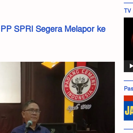
TV 
Pemu
DPP SPRI Segera Melapor ke
Vide
Pas