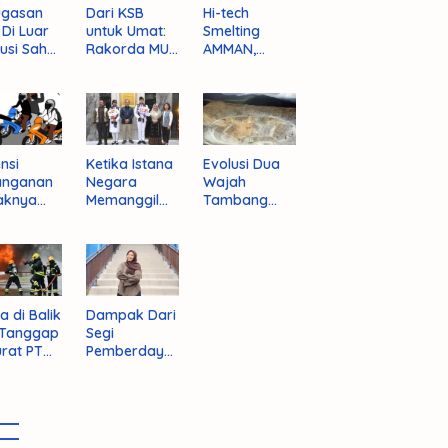
ugasan
Dari KSB
Hi-tech
i Di Luar
untuk Umat:
Smelting
tusi Sah
Rakorda MUI
AMMAN,
am
NTB dan
Jalan Mulus
pektif
Seruan
Indonesia
um
Kebangkitan
Rajai
nistrasi
Moral Para
Produsen
ara
Ulama
Tembaga
Dunia
nsi
Ketika Istana
Evolusi Dua
anganan
Negara
Wajah
aknya
Memanggil
Tambang
 Begal di
Arafat
Purba Batu
upaten
Hijau
bawa
t
a di Balik
Dampak Dari
 Tanggap
Segi
rat PT
Pemberdaya
AN
an Jika
Provinsi Pulau
Sumbawa
Terwujud