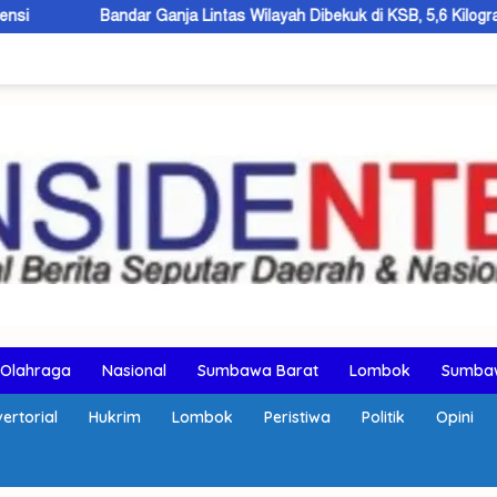
ndar Ganja Lintas Wilayah Dibekuk di KSB, 5,6 Kilogram Barang Bukti 
Olahraga
Nasional
Sumbawa Barat
Lombok
Sumba
ertorial
Hukrim
Lombok
Peristiwa
Politik
Opini