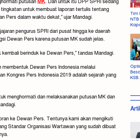
ghormati putusan
MK
. Dan untuk itu DPP SPRI sedang
h tingkatan untuk membuat laporan tertulis tentang
Tim 
n Pers dalam waktu dekat,” ujar Mandagi.
NTB 
Kapo
ajaran pengurus SPRI dari pusat hingga ke daerah
ngsi Dewan Pers karena putusan MK sudah jelas.
 kembali berinduk ke Dewan Pers,” tandas Mandagi.
Opti
n membentuk Dewan Pers Indonesia melalui
Besa
an Kongres Pers Indonesia 2019 adalah sejarah yang
KSB:
Belu
uk menghormati dan melaksanakan putusan MK dan
Mandagi.
Arti
poran ke Dewan Pers. Tentunya kami akan mengikuti
ang Standar Organisasi Wartawan yang sudah dibuat
nya.