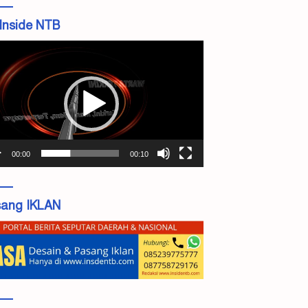
Inside NTB
tar
o
00:00
00:10
ang IKLAN