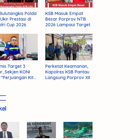
KSB Masuk Empat
Bulutangkis Polda
Besar Porprov NTB
Ukir Prestasi di
2026 Lampaui Target
lri Cup 2026
mis Target 3
Perketat Keamanan,
r, Sekjen KONI
Kapolres KSB Pantau
 “Perjuangan Kita
Langsung Porprov XII
m Selesai!”
kel